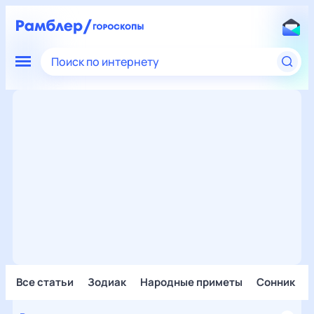
Поиск по интернету
Все статьи
Зодиак
Народные приметы
Сонник