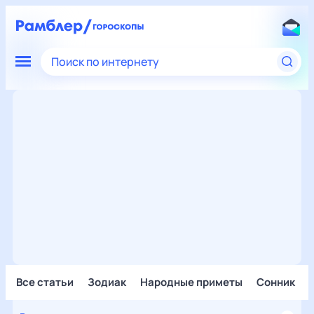
Поиск по интернету
Все статьи
Зодиак
Народные приметы
Сонник