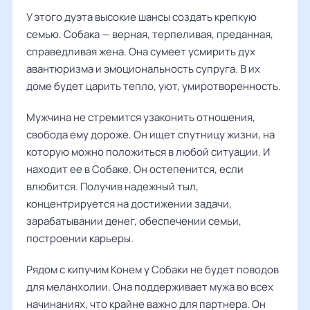
У этого дуэта высокие шансы создать крепкую
семью. Собака — верная, терпеливая, преданная,
справедливая жена. Она сумеет усмирить дух
авантюризма и эмоциональность супруга. В их
доме будет царить тепло, уют, умиротворенность.
Мужчина не стремится узаконить отношения,
свобода ему дороже. Он ищет спутницу жизни, на
которую можно положиться в любой ситуации. И
находит ее в Собаке. Он остепенится, если
влюбится. Получив надежный тыл,
концентрируется на достижении задачи,
зарабатывании денег, обеспечении семьи,
построении карьеры.
Рядом с кипучим Конем у Собаки не будет поводов
для меланхолии. Она поддерживает мужа во всех
начинаниях, что крайне важно для партнера. Он