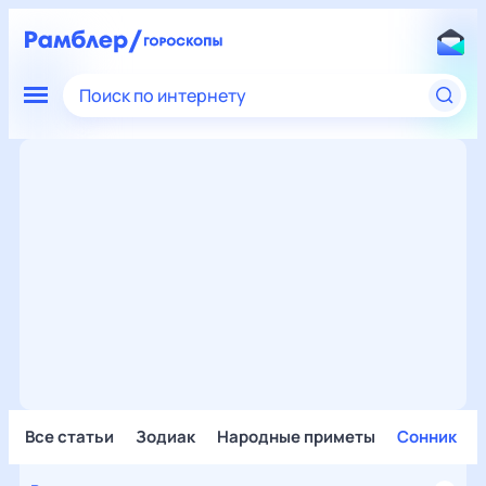
Поиск по интернету
Все статьи
Зодиак
Народные приметы
Сонник