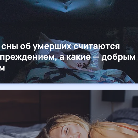
 сны об умерших считаются
преждением, а какие — добрым
м