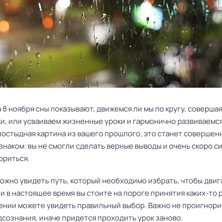
на 8 ноября сны показывают, движемся ли мы по кругу, соверша
ки, или усваиваем жизненные уроки и гармонично развиваемся
постыдная картина из вашего прошлого, это станет совершен
наком: вы не смогли сделать верные выводы и очень скоро с
ориться.
можно увидеть путь, который необходимо избрать, чтобы двиг
и в настоящее время вы стоите на пороге принятия каких-то
дении можете увидеть правильный выбор. Важно не проигнор
дсознания, иначе придется проходить урок заново.