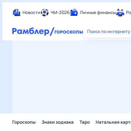
Новости
ЧМ-2026
Личные финансы
Ро
Еда
Поиск по интернету
Здор
Разв
Дом 
Спор
Карь
Авто
Техн
Жизн
Сбер
Горо
Гороскопы
Знаки зодиака
Таро
Натальная карт