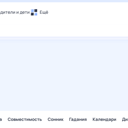
дители и дети
Ещё
Почта
овье
Поиск
лечения и отдых
Погода
и уют
ТВ-программа
т
ера
ологии и тренды
енные ситуации
егаем вместе
скопы
Помощь
а
Совместимость
Сонник
Гадания
Календари
Ди