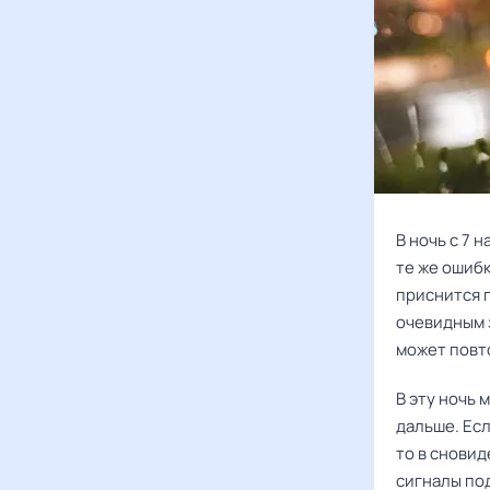
В ночь с 7 
те же ошиб
приснится 
очевидным з
может повт
В эту ночь 
дальше. Есл
то в снови
сигналы по