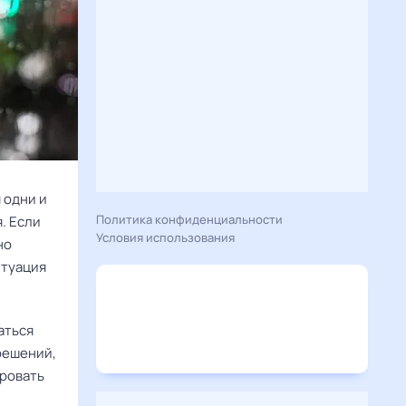
я одни и
Политика конфиденциальности
. Если
Условия использования
но
итуация
аться
 решений,
ировать