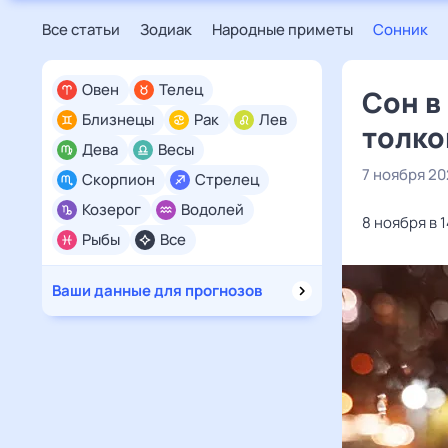
Все статьи
Зодиак
Народные приметы
Сонник
Овен
Телец
Сон в 
Близнецы
Рак
Лев
толко
Дева
Весы
7 ноября 2
Скорпион
Стрелец
Козерог
Водолей
8 ноября в 
Рыбы
Все
Ваши данные для прогнозов