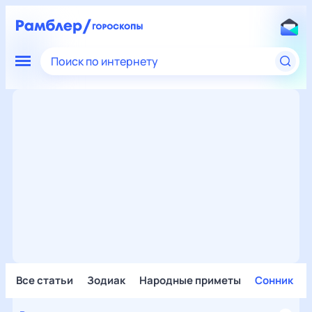
Поиск по интернету
Все статьи
Зодиак
Народные приметы
Сонник