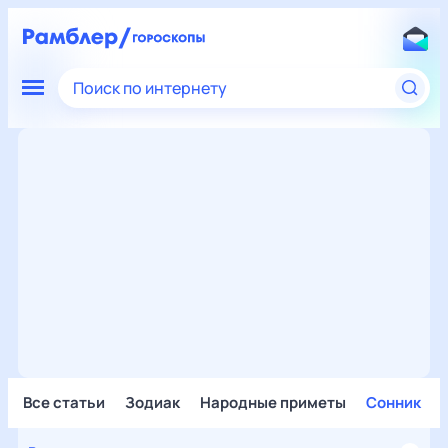
Поиск по интернету
Все статьи
Зодиак
Народные приметы
Сонник