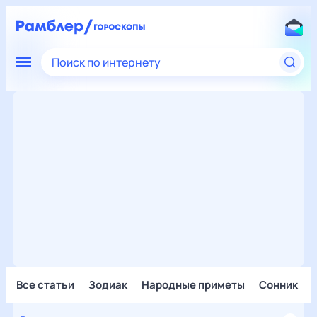
Поиск по интернету
Все статьи
Зодиак
Народные приметы
Сонник