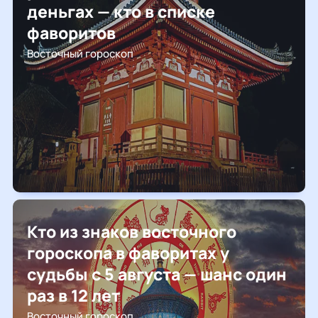
деньгах — кто в списке
фаворитов
Восточный гороскоп
Кто из знаков восточного
гороскопа в фаворитах у
судьбы с 5 августа — шанс один
раз в 12 лет
Восточный гороскоп