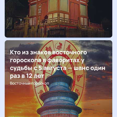
Кто из знаков восточного
гороскопа в фаворитах у
судьбы с 5 августа — шанс один
раз в 12 лет
Восточный гороскоп