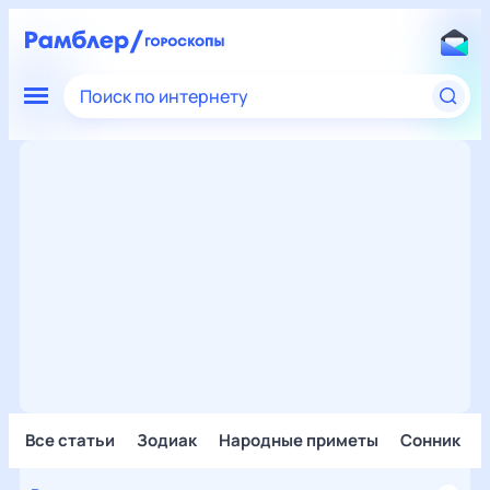
Поиск по интернету
Все статьи
Зодиак
Народные приметы
Сонник