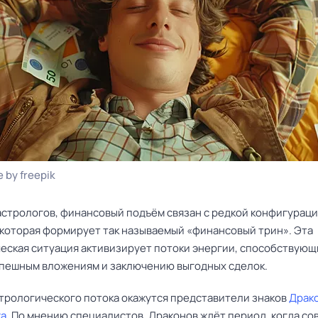
 by freepik
астрологов, финансовый подъём связан с редкой конфигурац
 которая формирует так называемый «финансовый трин». Эта
еская ситуация активизирует потоки энергии, способствующ
спешным вложениям и заключению выгодных сделок.
стрологического потока окажутся представители знаков
Драк
ка
. По мнению специалистов, Драконов ждёт период, когда с