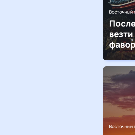
Восточный 
После
везти
фавор
Восточный 