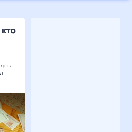
 кто
ткрыв
ет