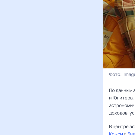
Фото:
Image
По данным 
и Юпитера,
астрономич
доходов, у
В центре а
Крысы
и
Бы