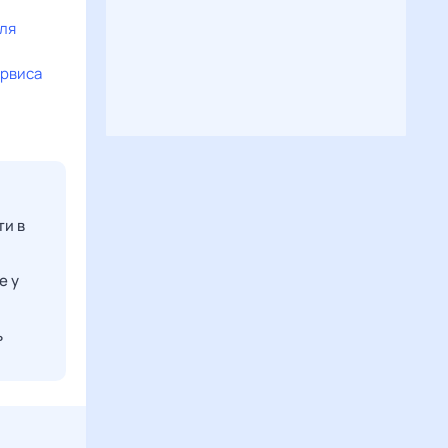
еля
ервиса
ти в
е у
ь