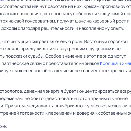
бстоятельства начнут работать на них. Крысам прогнозируют
ованных начинаниях, которые могут обернуться ощутимой пр
тря на свой консерватизм, получат шанс на карьерный рост и
 доходы благодаря решительности и накопленному опыту.
, что интуиция сыграет ключевую роль. Восточный гороскоп
ет: важно прислушиваться к внутренним ощущениям и не
ть подсказки судьбы. Особое значение в этот период могут
 партнёрские связи с представителями знаков
Кролика
и
Зме
зируется косвенное обогащение через совместные проекты и
стрологов, денежная энергия будет концентрироваться вокру
переменам, не боится действовать и готов принимать новые
и. При этом специалисты подчёркивают: успех возможен лиш
утренней готовности к переменам и доверия к собственным 
кже: