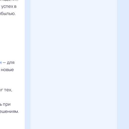
 успех в
ибылью.
и
— для
 новые
г тех,
ь при
решениям.