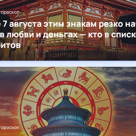
гороскоп
 7 августа этим знакам резко н
 в любви и деньгах — кто в спис
итов
гороскоп