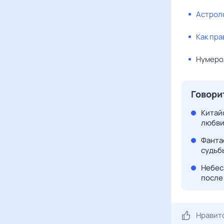
Астроло
Как пра
Нумеро
Говори
Китайс
любви
Фантас
судьбы
Небеса
после 
Нравит