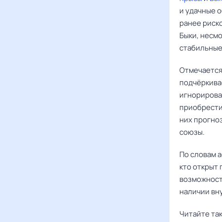
и удачные о
ранее риск
Быки, несмо
стабильные
Отмечается
подчёркива
игнорирова
приобрести
них прогно
союзы.
По словам а
кто открыт 
возможност
наличии вн
Читайте та