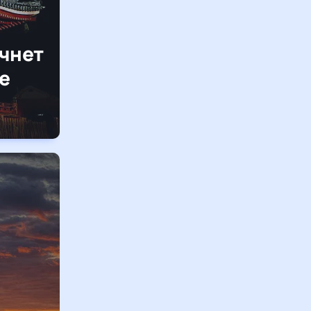
ачнет
ке