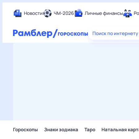
Новости
ЧМ-2026
Личные финансы
Ро
Еда
Поиск по интернету
Здор
Разв
Дом 
Спор
Карь
Авто
Техн
Жизн
Сбер
Горо
Гороскопы
Знаки зодиака
Таро
Натальная карт