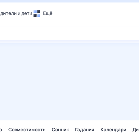
дители и дети
Ещё
Почта
овье
Поиск
лечения и отдых
Погода
и уют
ТВ-программа
т
ера
ологии и тренды
енные ситуации
егаем вместе
скопы
Помощь
а
Совместимость
Сонник
Гадания
Календари
Ди