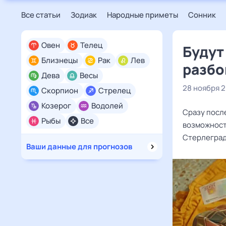
Все статьи
Зодиак
Народные приметы
Сонник
Овен
Телец
Будут
Близнецы
Рак
Лев
разбо
Дева
Весы
28 ноября 
Скорпион
Стрелец
Козерог
Водолей
Сразу после
Рыбы
Все
возможност
Стерлеград
Ваши данные для прогнозов