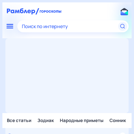
Поиск по интернету
Все статьи
Зодиак
Народные приметы
Сонник