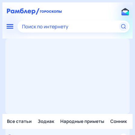
Поиск по интернету
Все статьи
Зодиак
Народные приметы
Сонник