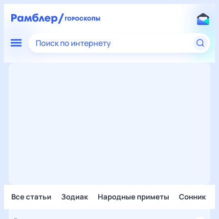
Поиск по интернету
Все статьи
Зодиак
Народные приметы
Сонник