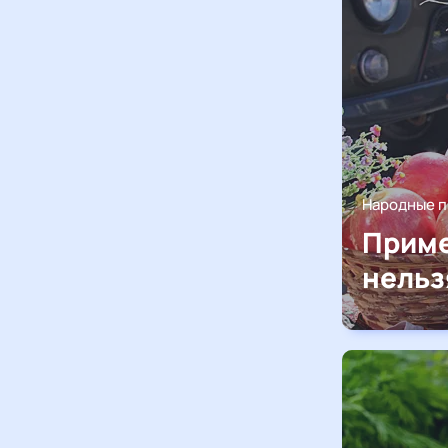
Народные 
Приме
нельз