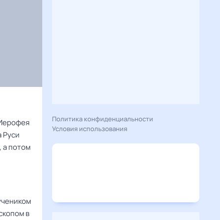
Политика конфиденциальности
 Иерофея
Условия использования
а Руси
, а потом
 учеником
скопом в