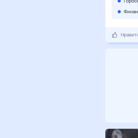
Гороск
Финан
Нравит