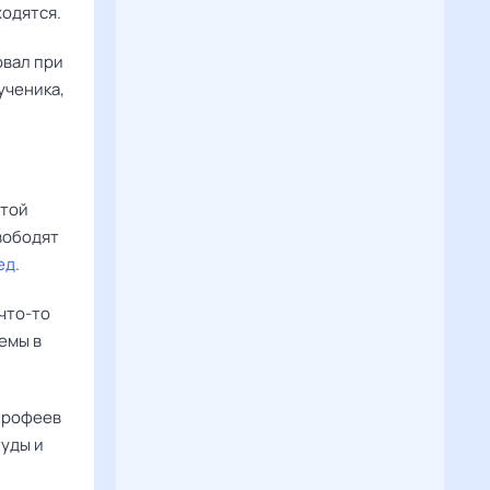
ходятся.
овал при
ученика,
етой
свободят
ед
.
 что-то
емы в
 Ерофеев
туды и