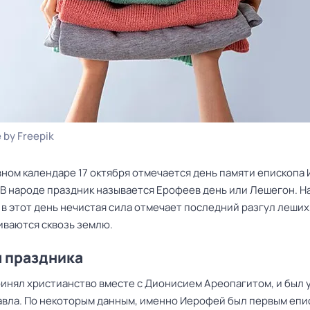
 by Freepik
вном календаре 17 октября отмечается день памяти епископа
 В народе праздник называется Ерофеев день или Лешегон. Н
 в этот день нечистая сила отмечает последний разгул леших
иваются сквозь землю.
 праздника
инял христианство вместе с
Дионисием Ареопагитом
, и был
авла. По некоторым данным, именно Иерофей был первым епи