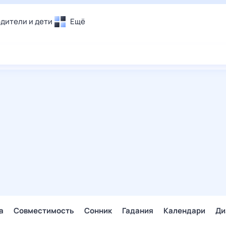
дители и дети
Ещё
Почта
овье
Поиск
лечения и отдых
Погода
и уют
ТВ-программа
т
ера
ологии и тренды
енные ситуации
егаем вместе
скопы
Помощь
а
Совместимость
Сонник
Гадания
Календари
Ди