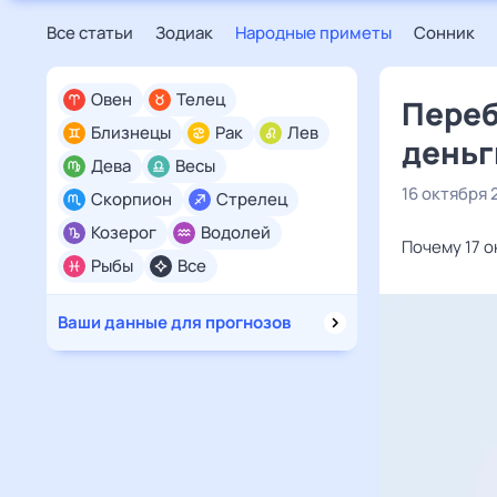
Все статьи
Зодиак
Народные приметы
Сонник
Овен
Телец
Переб
Близнецы
Рак
Лев
деньг
Дева
Весы
16 октября 
Скорпион
Стрелец
Козерог
Водолей
Почему 17 о
Рыбы
Все
Ваши данные для прогнозов