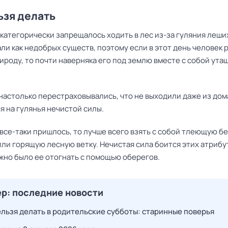
ьзя делать
 категорически запрещалось ходить в лес из-за гуляния леших
ли как недобрых существ, поэтому если в этот день человек 
ироду, то почти наверняка его под землю вместе с собой ута
настолько перестраховывались, что не выходили даже из дом
я на гулянья нечистой силы.
 все-таки пришлось, то лучше всего взять с собой тлеющую 
ли горящую лесную ветку. Нечистая сила боится этих атрибу
жно было ее отогнать с помощью оберегов.
р: последние новости
ельзя делать в родительские субботы: старинные поверья