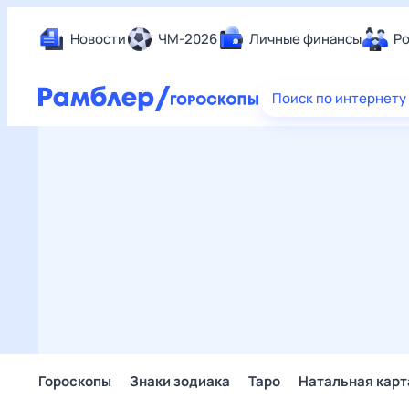
Новости
ЧМ-2026
Личные финансы
Ро
Еда
Поиск по интернету
Здор
Разв
Дом 
Спор
Карь
Авто
Техн
Жизн
Сбер
Горо
Гороскопы
Знаки зодиака
Таро
Натальная карт