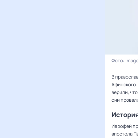
Фото:
Image
В правосла
Афинского.
верили, что
они провал
История
Иерофей пр
апостола П