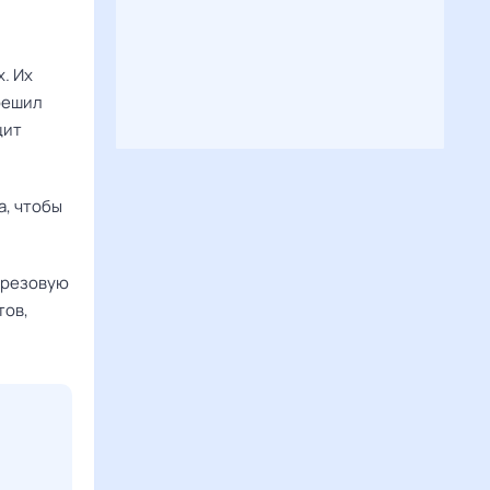
. Их
решил
щит
а, чтобы
березовую
тов,