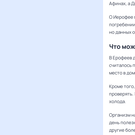
Афинах, а 
О Иерофее п
погребении
но данных о
Что мож
В Ерофеев 
считалось 
место в дом
Кроме того,
проверять. 
холода.
Организм н
день полез
другие бол