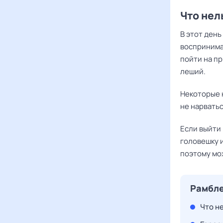
Что нел
В этот день
воспринима
пойти на пр
леший.
Некоторые 
не нарватьс
Если выйти
головешку и
поэтому мо
Рамбле
Что н