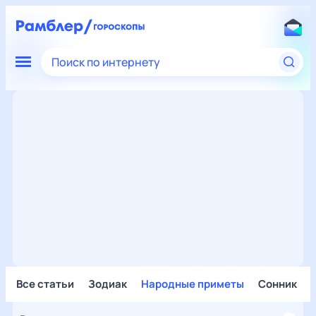
Поиск по интернету
Все статьи
Зодиак
Народные приметы
Сонник