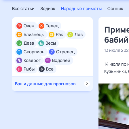
Все статьи
Зодиак
Народные приметы
Сонник
Овен
Телец
Приме
Близнецы
Рак
Лев
бабий
Дева
Весы
13 июля 202
Скорпион
Стрелец
Козерог
Водолей
14 июля по
Рыбы
Все
Кузьминки, 
Ваши данные для прогнозов