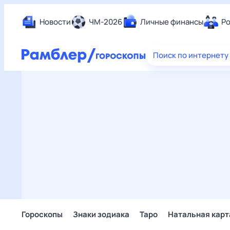
Новости
ЧМ-2026
Личные финансы
Ро
Еда
Поиск по интернету
Здор
Разв
Дом 
Спор
Карь
Авто
Техн
Жизн
Сбер
Горо
Гороскопы
Знаки зодиака
Таро
Натальная карт