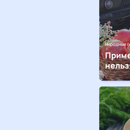
Народные 
Приме
нельз