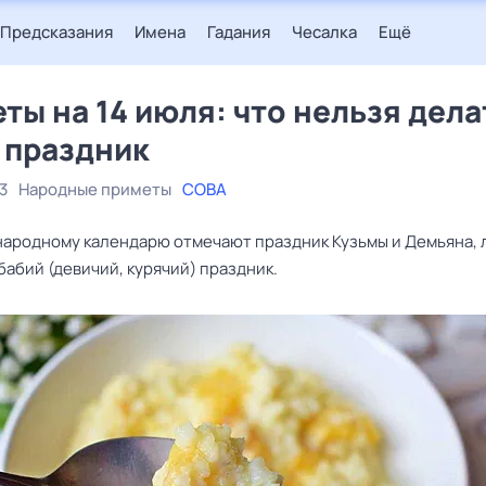
Предсказания
Имена
Гадания
Чесалка
Ещё
ты на 14 июля: что нельзя дела
 праздник
3
Народные приметы
СОВА
 народному календарю отмечают праздник Кузьмы и Демьяна,
бабий (девичий, курячий) праздник.