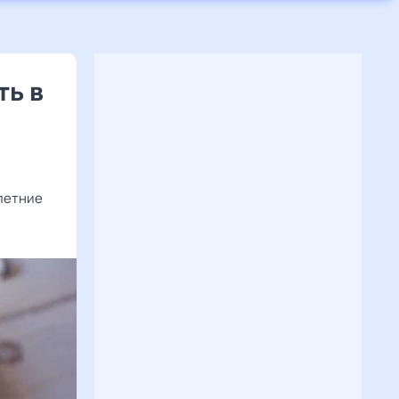
ть в
 летние