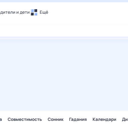
дители и дети
Ещё
Почта
овье
Поиск
лечения и отдых
Погода
и уют
ТВ-программа
т
ера
ологии и тренды
енные ситуации
егаем вместе
скопы
Помощь
а
Совместимость
Сонник
Гадания
Календари
Ди