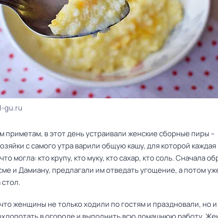
-gu.ru
м приметам, в этот день устраивали женские сборные пиры –
озяйки с самого утра варили общую кашу, для которой каждая
что могла: кто крупу, кто муку, кто сахар, кто соль. Сначала 
сме и Дамиану, предлагали им отведать угощение, а потом уж
 стол.
что женщины не только ходили по гостям и праздновали, но и
охлопотать в огороде и выполнить всю домашнюю работу. Ж