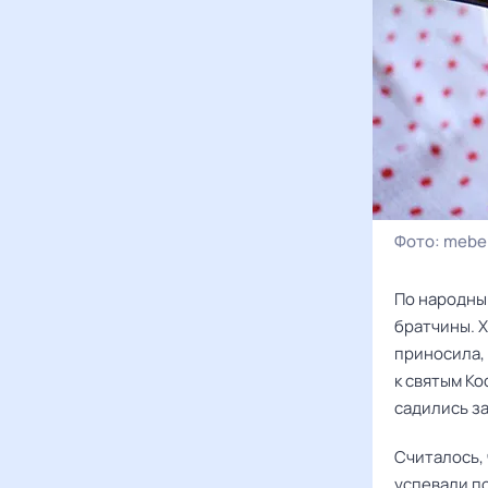
Фото:
mebel
По народны
братчины. Х
приносила, 
к святым Ко
садились за
Считалось, 
успевали п