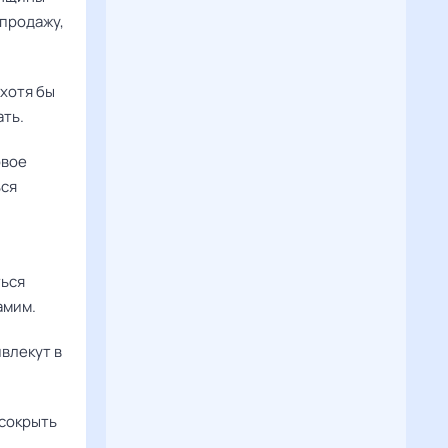
 продажу,
хотя бы
ать.
овое
ься
ться
амим.
ивлекут в
к сокрыть