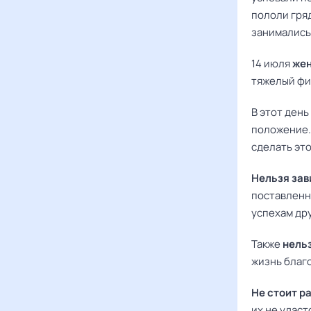
пололи гря
занимались
14 июля
жен
тяжелый физ
В этот день
положение.
сделать эт
Нельзя зав
поставленн
успехам дру
Также
нельз
жизнь благ
Не стоит р
их не удаст