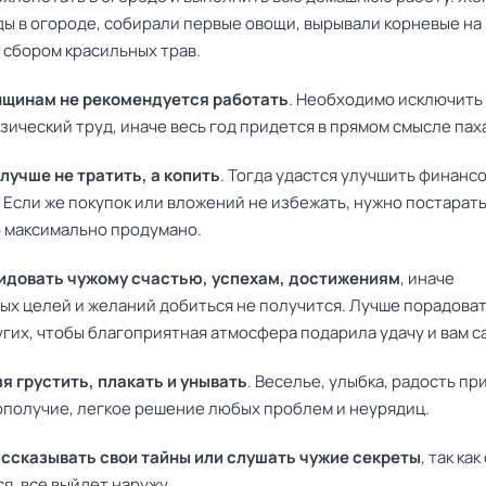
ды в огороде, собирали первые овощи, вырывали корневые на
 сбором красильных трав.
щинам не рекомендуется работать
. Необходимо исключить 
ический труд, иначе весь год придется в прямом смысле пах
лучше не тратить, а копить
. Тогда удастся улучшить финанс
 Если же покупок или вложений не избежать, нужно постарат
о максимально продумано.
идовать чужому счастью, успехам, достижениям
, иначе
ых целей и желаний добиться не получится. Лучше порадова
гих, чтобы благоприятная атмосфера подарила удачу и вам с
я грустить, плакать и унывать
. Веселье, улыбка, радость пр
ополучие, легкое решение любых проблем и неурядиц.
ассказывать свои тайны или слушать чужие секреты
, так ка
ся, все выйдет наружу.