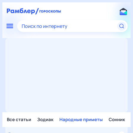
Поиск по интернету
Все статьи
Зодиак
Народные приметы
Сонник