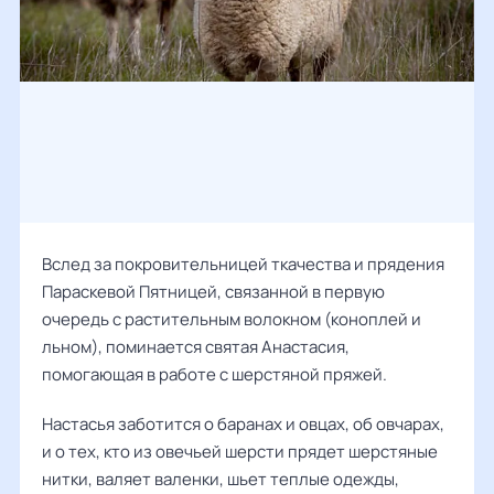
Вслед за покровительницей ткачества и прядения
Параскевой Пятницей, связанной в первую
очередь с растительным волокном (коноплей и
льном), поминается святая Анастасия,
помогающая в работе с шерстяной пряжей.
Настасья заботится о баранах и овцах, об овчарах,
и о тех, кто из овечьей шерсти прядет шерстяные
нитки, валяет валенки, шьет теплые одежды,