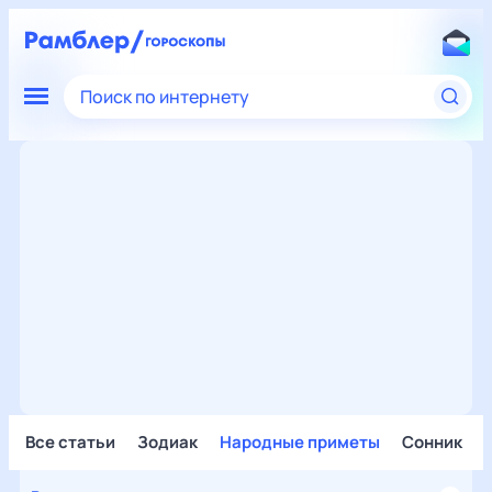
Поиск по интернету
Все статьи
Зодиак
Народные приметы
Сонник