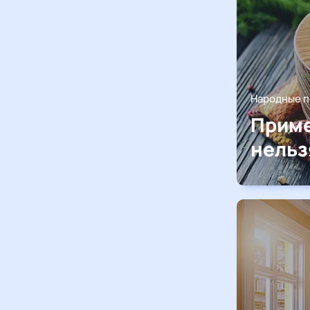
Народные 
Приме
нельз