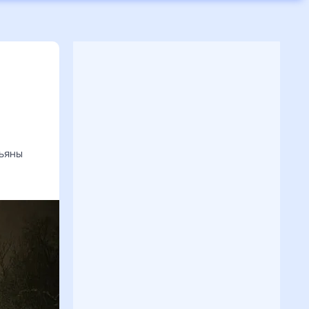
льяны