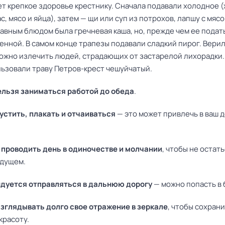
ет крепкое здоровье крестнику. Сначала подавали холодное 
ас, мясо и яйца), затем — щи или суп из потрохов, лапшу с мяс
авным блюдом была гречневая каша, но, прежде чем ее подат
нной. В самом конце трапезы подавали сладкий пирог. Верили
можно излечить людей, страдающих от застарелой лихорадки.
льзовали траву Петров-крест чешуйчатый.
ельзя заниматься работой до обеда
.
рустить, плакать и отчаиваться
— это может привлечь в ваш 
проводить день в одиночестве и молчании
, чтобы не остат
удущем.
дуется отправляться в дальнюю дорогу
— можно попасть в 
азглядывать долго свое отражение в зеркале
, чтобы сохран
красоту.