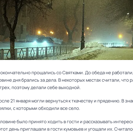
 окончательно прощались со Святками. До обеда не работали,
вине дня брались за дела. В некоторых местах считали, что 
 грех, поэтому делали себе выходной.
ле 21 января могли вернуться к ткачеству и прядению. В зна
ялки, с которыми обходили все село.
оловине было принято ходить в гости и рассказывать интерес
этот день приглашали в гости кумовьев и угощали их. Считало