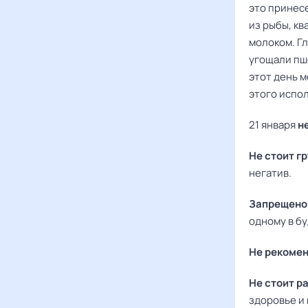
это принес
из рыбы, кв
молоком. Гл
угощали пше
этот день 
этого испо
21 января
н
Не стоит г
негатив.
Запрещено 
одному в б
Не рекомен
Не стоит р
здоровье и 