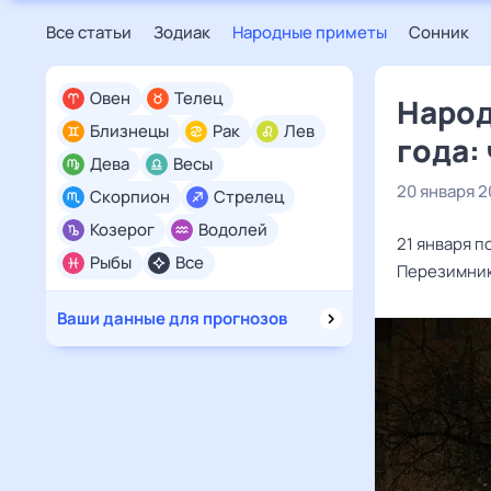
Все статьи
Зодиак
Народные приметы
Сонник
Овен
Телец
Народ
Близнецы
Рак
Лев
года:
Дева
Весы
20 января 
Скорпион
Стрелец
Козерог
Водолей
21 января 
Рыбы
Все
Перезимник
Ваши данные для прогнозов