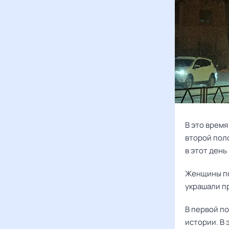
В это время
второй поло
в этот день
Женщины пос
украшали пр
В первой п
истории. В 