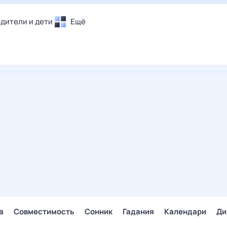
дители и дети
Ещё
Почта
овье
Поиск
лечения и отдых
Погода
и уют
ТВ-программа
т
ера
ологии и тренды
енные ситуации
егаем вместе
скопы
Помощь
а
Совместимость
Сонник
Гадания
Календари
Ди