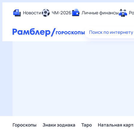
Новости
ЧМ-2026
Личные финансы
Ро
Еда
Поиск по интернету
Здор
Разв
Дом 
Спор
Карь
Авто
Техн
Жизн
Сбер
Горо
Гороскопы
Знаки зодиака
Таро
Натальная карт