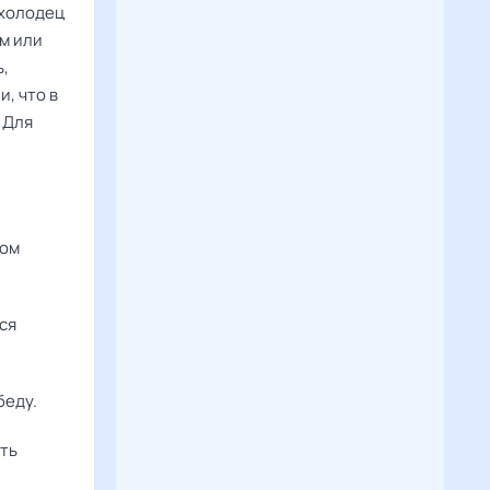
(холодец
ом или
ь,
, что в
 Для
дом
ься
беду.
ить