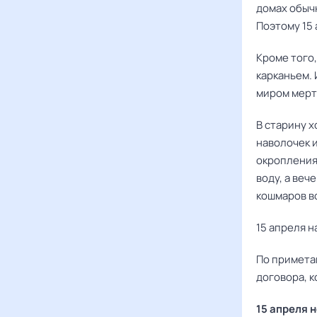
домах обычн
Поэтому 15
Кроме того
карканьем.
миром мерт
В старину 
наволочек 
окропления
воду, а веч
кошмаров во
15 апреля н
По примета
договора, к
15 апреля 