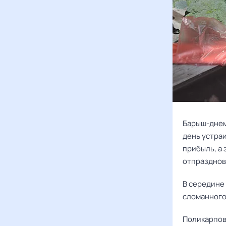
Барыш-днем 
день устра
прибыль, а 
отпразднова
В середине
сломанного
Поликарпов