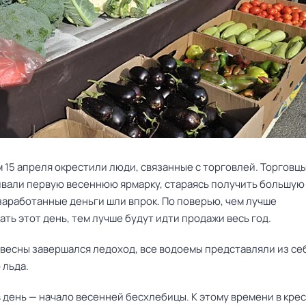
15 апреля окрестили люди, связанные с торговлей. Торговцы
ивали первую весеннюю ярмарку, стараясь получить большую
заработанные деньги шли впрок. По поверью, чем лучше
ть этот день, тем лучше будут идти продажи весь год.
 весны завершался ледоход, все водоемы представляли из се
 льда.
 день — начало весенней бесхлебицы. К этому времени в кре