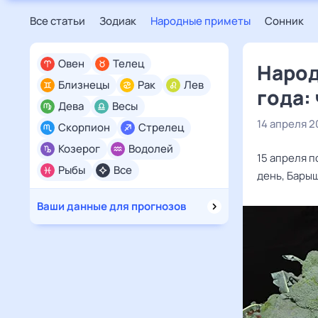
Все статьи
Зодиак
Народные приметы
Сонник
Овен
Телец
Народ
Близнецы
Рак
Лев
года:
Дева
Весы
14 апреля 2
Скорпион
Стрелец
Козерог
Водолей
15 апреля 
Рыбы
Все
день, Барыш
Ваши данные для прогнозов