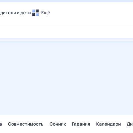
дители и дети
Ещё
Почта
овье
Поиск
лечения и отдых
Погода
и уют
ТВ-программа
т
ера
ологии и тренды
енные ситуации
егаем вместе
скопы
Помощь
а
Совместимость
Сонник
Гадания
Календари
Ди