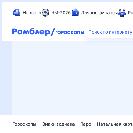
Новости
ЧМ-2026
Личные финансы
Ро
Еда
Поиск по интернету
Здор
Разв
Дом 
Спор
Карь
Авто
Техн
Жизн
Сбер
Горо
Гороскопы
Знаки зодиака
Таро
Натальная карт