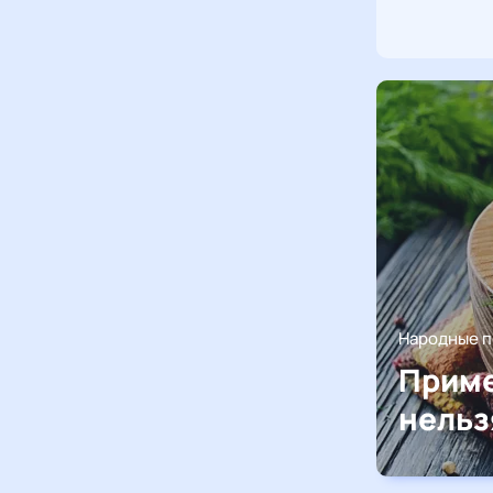
Народные 
Приме
нельз