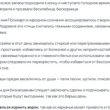
о все запасы подходили к концу и наступало голодное время
 апреля и прозвали бесхлебица, бескормица.
, имя Поликарп в народном сознании ассоциировалось с воро
 Издревле эти птицы считались темными созданиями, связанн
вых.
хозяйки в этот день занимались стиркой или перетряхиванием
и простыней, избавляясь от болезней и других неприятностей
 свежевыстиранного и глаженого белья они использовали св
ером следовало их перекрестить, чтобы избавиться от бессон
 сне.
аши предки веселились от души — пели песни, шутили, плясал
м дня бизнесменам следует заключать сделки и подписывать
оторые будут выгодными, так как это Барыш день.
нельзя кормить ворон
, так как их карканье может привести к г