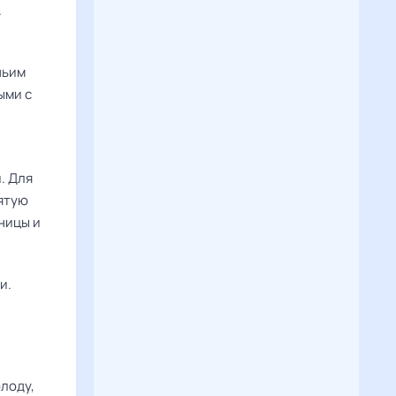
.
ньим
ыми с
. Для
ятую
ницы и
и.
олоду,