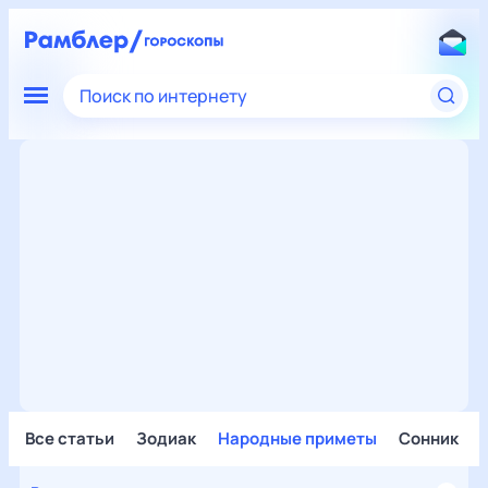
Поиск по интернету
Все статьи
Зодиак
Народные приметы
Сонник