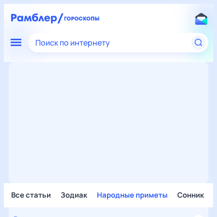
Поиск по интернету
Все статьи
Зодиак
Народные приметы
Сонник