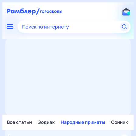
Поиск по интернету
Все статьи
Зодиак
Народные приметы
Сонник