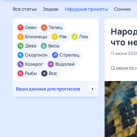
Все статьи
Зодиак
Народные приметы
Сонник
Овен
Телец
Народ
Близнецы
Рак
Лев
что н
Дева
Весы
11 июня 202
Скорпион
Стрелец
Козерог
Водолей
12 июня по
Рыбы
Все
Ваши данные для прогнозов