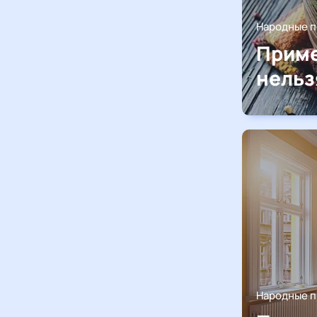
Народные 
Приме
нельз
Народные 