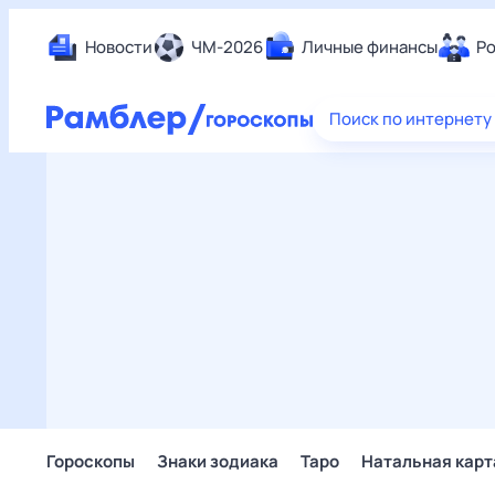
Новости
ЧМ-2026
Личные финансы
Ро
Еда
Поиск по интернету
Здор
Разв
Дом 
Спор
Карь
Авто
Техн
Жизн
Сбер
Горо
Гороскопы
Знаки зодиака
Таро
Натальная карт