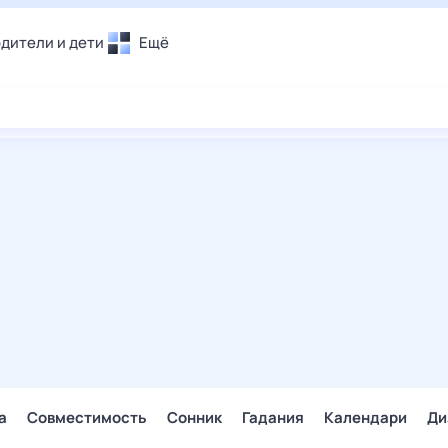
дители и дети
Ещё
Почта
овье
Поиск
лечения и отдых
Погода
и уют
ТВ-программа
т
ера
ологии и тренды
енные ситуации
егаем вместе
скопы
Помощь
а
Совместимость
Сонник
Гадания
Календари
Ди