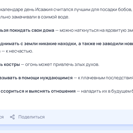
 календаре день Исаакия считался лучшим для посадки бобов,
льно замачивали в озимой воде.
льзя покидать свои дома
— можно наткнуться на ядовитую зм
однимать с земли никакие находки, а также не заводили но
а
— к несчастью.
ь костры
— огонь может привлечь злых духов.
казывать в помощи нуждающимся
— к плачевным последствия
ссориться и выяснять отношения
— наладить их в будущем 
ся
Поделиться