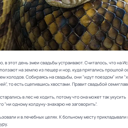
, в этот день змеи свадьбы устраивают. Считалось, что на И
ыползают на землю из пещер и нор, куда прятались прошлой о
м холодов. Собираясь на свадьбы, они "идут поездом" или "
ей", то есть сцепившись хвостами. Правит свадьбой семиглав
 старались в лес не ходить, потому что она может так укусить
то "ни одному колдуну-знахарю не заговорить".
ьзовали и в лечебных целях. К больному месту прикладывали 
уру.