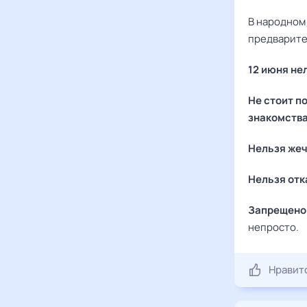
В народном
предварите
12 июня не
Не стоит п
знакомств
Нельзя жеч
Нельзя от
Запрещено 
непросто.
Нравит