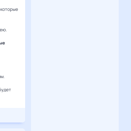
 которые
ею.
вые
м.
будет