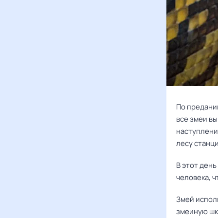
По преданию
все змеи в
наступление
лесу станци
В этот день
человека, ч
Змей испол
змеиную шк