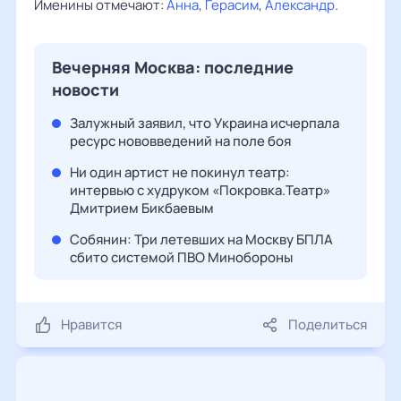
Именины отмечают:
Анна
,
Герасим
,
Александр
.
Вечерняя Москва: последние
новости
Залужный заявил, что Украина исчерпала
ресурс нововведений на поле боя
Ни один артист не покинул театр:
интервью с худруком «Покровка.Театр»
Дмитрием Бикбаевым
Собянин: Три летевших на Москву БПЛА
сбито системой ПВО Минобороны
Нравится
Поделиться