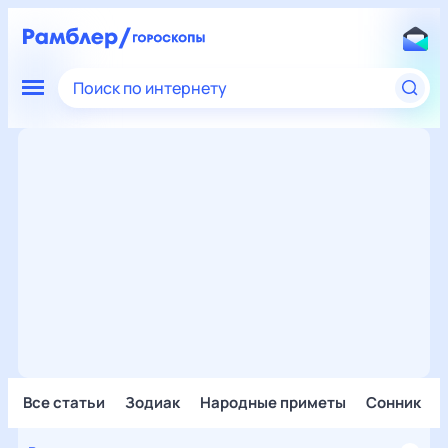
Поиск по интернету
Все статьи
Зодиак
Народные приметы
Сонник