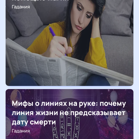
Гадания
Мифы о линиях на руке: почему
линия жизни не предсказывает
дату смерти
Гадания