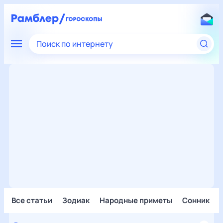
Поиск по интернету
Все статьи
Зодиак
Народные приметы
Сонник