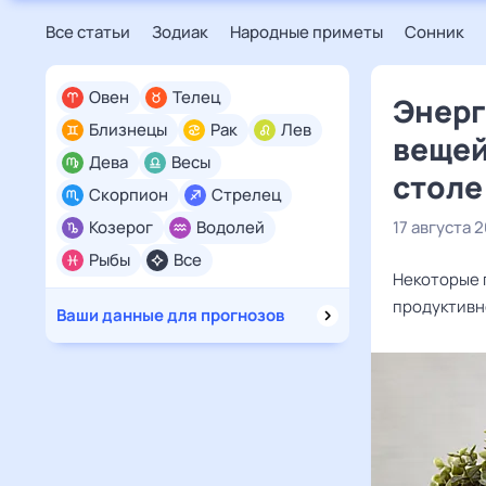
Все статьи
Зодиак
Народные приметы
Сонник
Овен
Телец
Энерг
Близнецы
Рак
Лев
вещей
Дева
Весы
столе
Скорпион
Стрелец
Козерог
Водолей
17 августа 
Рыбы
Все
Некоторые 
продуктивн
Ваши данные для прогнозов