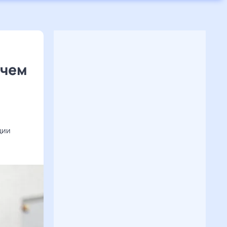
очем
ции