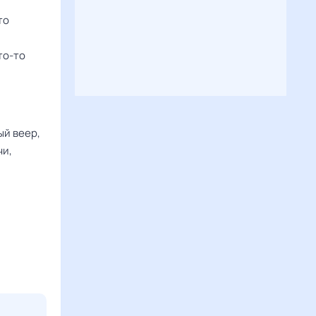
то
то-то
ый веер,
чи,