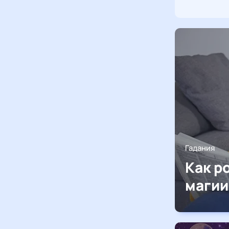
Гадания
Как р
магии