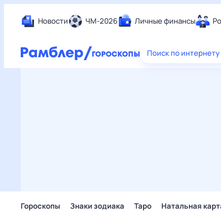
Новости
ЧМ-2026
Личные финансы
Ро
Еда
Поиск по интернету
Здор
Разв
Дом 
Спор
Карь
Авто
Техн
Жизн
Сбер
Горо
Гороскопы
Знаки зодиака
Таро
Натальная карт