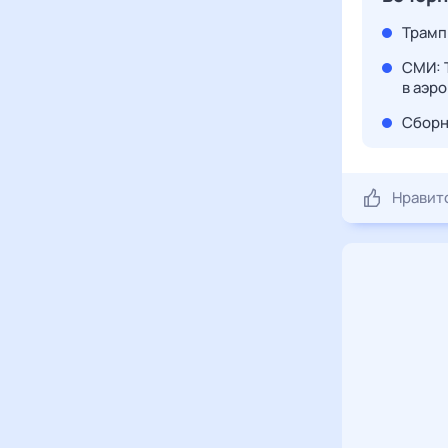
Трамп
СМИ: 
в аэр
Сборн
Нравит