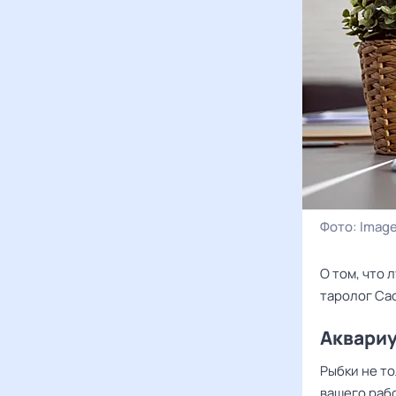
Фото:
Image
О том, что 
таролог Са
Аквариу
Рыбки не то
вашего раб