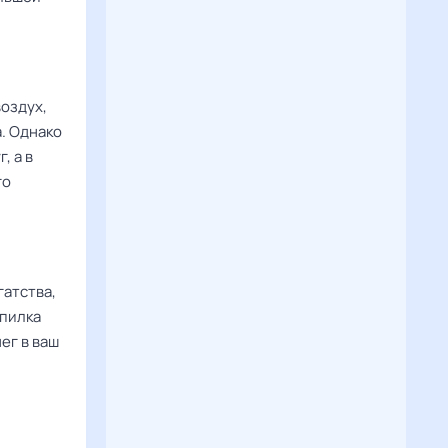
воздух,
. Однако
, а в
го
гатства,
опилка
ег в ваш