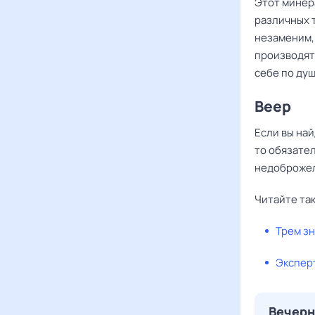
Этот минер
различных 
незаменим, 
производят
себе по душ
Веер
Если вы на
то обязател
недоброжел
Читайте та
Трем з
Эксперт
Вечерн