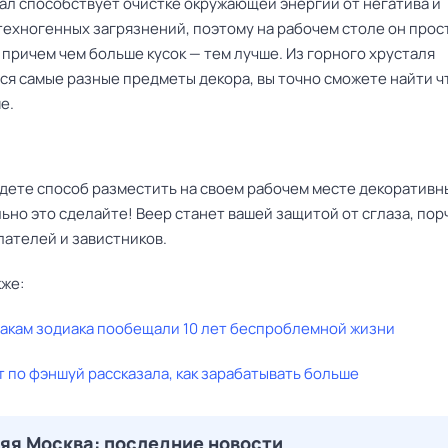
ал способствует очистке окружающей энергии от негатива и
техногенных загрязнений, поэтому на рабочем столе он прос
причем чем больше кусок — тем лучше. Из горного хрусталя
ся самые разные предметы декора, вы точно сможете найти ч
е.
йдете способ разместить на своем рабочем месте декоративн
ьно это сделайте! Веер станет вашей защитой от сглаза, пор
ателей и завистников.
кже:
накам зодиака пообещали 10 лет беспроблемной жизни
 по фэншуй рассказала, как зарабатывать больше
яя Москва: последние новости