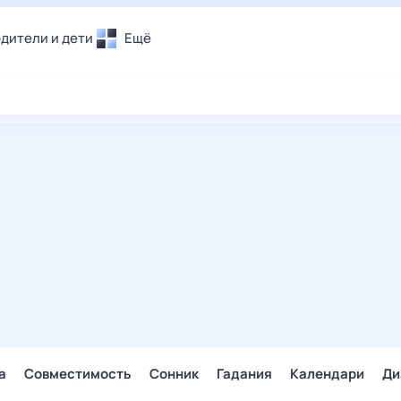
дители и дети
Ещё
Почта
овье
Поиск
лечения и отдых
Погода
и уют
ТВ-программа
т
ера
ологии и тренды
енные ситуации
егаем вместе
скопы
Помощь
а
Совместимость
Сонник
Гадания
Календари
Ди