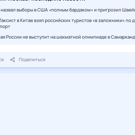
 назвал выборы в США «полным бардаком» и пригрозил Швей
Таксист в Китае взял российских туристов «в заложники» по 
опорт
ая России не выступит на шахматной олимпиаде в Самаркан
ся
Поделиться