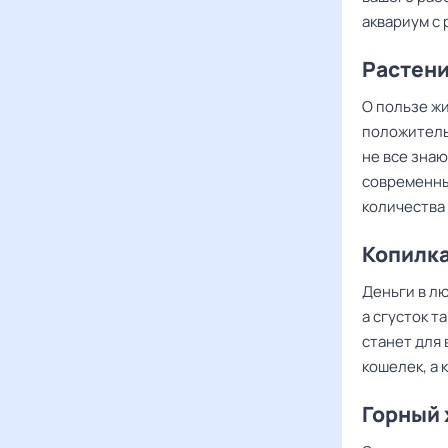
аквариум с 
Растени
О пользе жи
положитель
не все знаю
современны
количества 
Копилк
Деньги в лю
а сгусток т
станет для 
кошелек, а 
Горный 