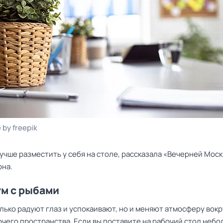
 by freepik
лучше разместить у себя на столе, рассказала «Вечерней Мос
она.
м с рыбами
лько радуют глаз и успокаивают, но и меняют атмосферу вокр
очего пространства. Если вы поставите на рабочий стол неб