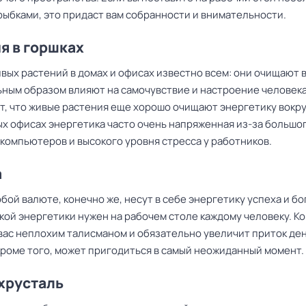
рыбками, это придаст вам собранности и внимательности.
я в горшках
вых растений в домах и офисах известно всем: они очищают 
ным образом влияют на самочувствие и настроение человека
т, что живые растения еще хорошо очищают энергетику вокруг
х офисах энергетика часто очень напряженная из-за большо
компьютеров и высокого уровня стресса у работников.
а
бой валюте, конечно же, несут в себе энергетику успеха и бо
акой энергетики нужен на рабочем столе каждому человеку. К
вас неплохим талисманом и обязательно увеличит приток ден
кроме того, может пригодиться в самый неожиданный момент.
хрусталь