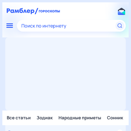
Поиск по интернету
Все статьи
Зодиак
Народные приметы
Сонник