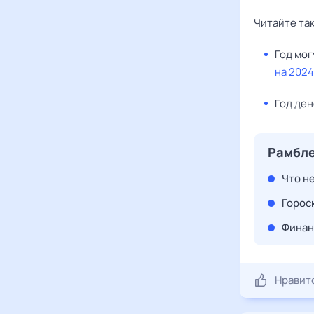
Читайте та
Год мо
на 2024
Год ден
Рамбле
Что н
Гороск
Финан
Нравит