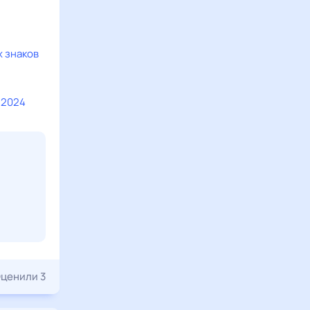
х знаков
 2024
ценили 3