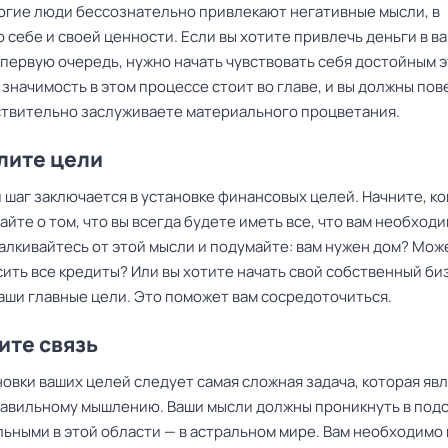
огие люди бессознательно привлекают негативные мысли, в
о себе и своей ценности. Если вы хотите привлечь деньги в в
в первую очередь, нужно начать чувствовать себя достойным 
 значимость в этом процессе стоит во главе, и вы должны пов
йствительно заслуживаете материального процветания.
лите цели
шаг заключается в установке финансовых целей. Начните, ко
айте о том, что вы всегда будете иметь все, что вам необходи
алкивайтесь от этой мысли и подумайте: вам нужен дом? Мож
сить все кредиты? Или вы хотите начать свой собственный би
аши главные цели. Это поможет вам сосредоточиться.
ите связь
овки ваших целей следует самая сложная задача, которая яв
равильному мышлению. Ваши мысли должны проникнуть в под
льными в этой области — в астральном мире. Вам необходимо