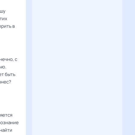
ашу
этих
ерить в
нечно, с
мо.
ет быть
знес?
ляется
сознание
 найти