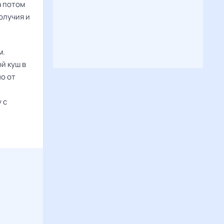
а потом
олучия и
м.
й куш в
но от
 с