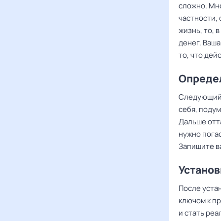
сложно. Мн
частности, 
жизнь, то, 
денег. Ваша
то, что де
Опреде
Следующий 
себя, подум
Дальше отт
нужно пога
Запишите в
Установ
После устан
ключом к п
и стать реа