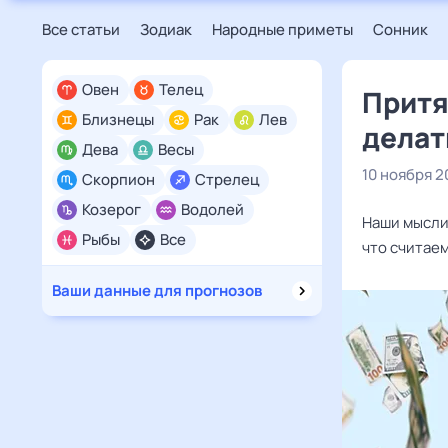
Все статьи
Зодиак
Народные приметы
Сонник
Овен
Телец
Притя
Близнецы
Рак
Лев
делат
Дева
Весы
10 ноября 2
Скорпион
Стрелец
Козерог
Водолей
Наши мысли 
Рыбы
Все
что считаем
Ваши данные для прогнозов