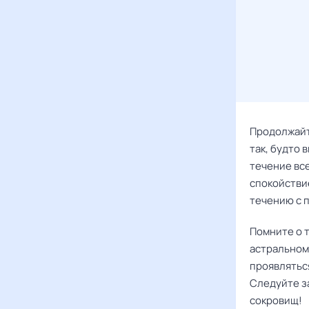
Продолжайте
так, будто 
течение все
спокойстви
течению с 
Помните о т
астральном
проявлятьс
Следуйте з
сокровищ!