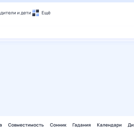
дители и дети
Ещё
Почта
овье
Поиск
лечения и отдых
Погода
и уют
ТВ-программа
т
ера
ологии и тренды
енные ситуации
егаем вместе
скопы
Помощь
а
Совместимость
Сонник
Гадания
Календари
Ди