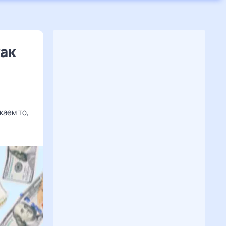
ак
каем то,