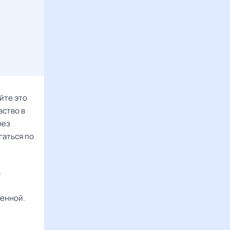
йте это
вство в
рез
гаться по
в
ленной.