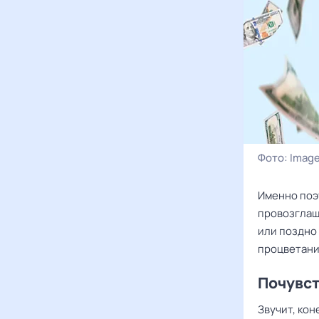
Фото:
Image
Именно поэ
провозглаша
или поздно
процветани
Почувст
Звучит, кон