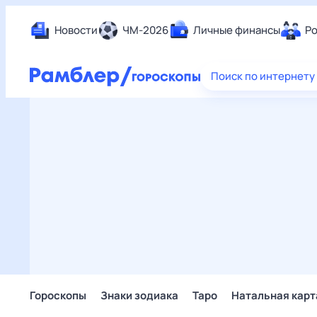
Новости
ЧМ-2026
Личные финансы
Ро
Еда
Поиск по интернету
Здор
Разв
Дом 
Спор
Карь
Авто
Техн
Жизн
Сбер
Горо
Гороскопы
Знаки зодиака
Таро
Натальная карт