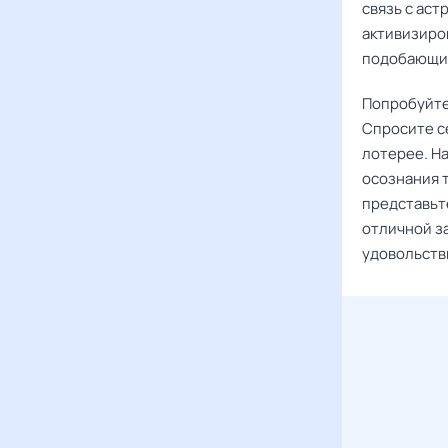
связь с аст
активизиров
подобающие
Попробуйте 
Спросите се
лотерее. На
осознания 
представьте
отличной з
удовольств