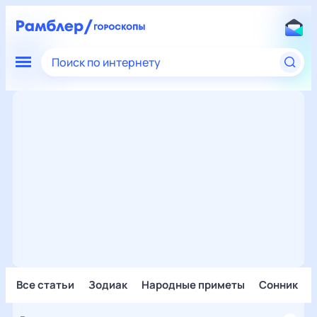
Поиск по интернету
Все статьи
Зодиак
Народные приметы
Сонник