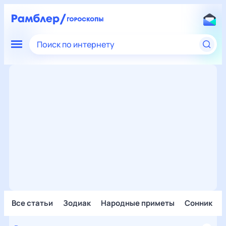
Поиск по интернету
Все статьи
Зодиак
Народные приметы
Сонник