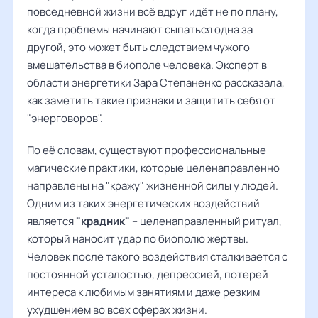
повседневной жизни всё вдруг идёт не по плану,
когда проблемы начинают сыпаться одна за
другой, это может быть следствием чужого
вмешательства в биополе человека. Эксперт в
области энергетики Зара Степаненко рассказала,
как заметить такие признаки и защитить себя от
"энерговоров".
По её словам, существуют профессиональные
магические практики, которые целенаправленно
направлены на "кражу" жизненной силы у людей.
Одним из таких энергетических воздействий
является
"крадник"
– целенаправленный ритуал,
который наносит удар по биополю жертвы.
Человек после такого воздействия сталкивается с
постоянной усталостью, депрессией, потерей
интереса к любимым занятиям и даже резким
ухудшением во всех сферах жизни.