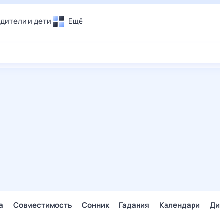
дители и дети
Ещё
Почта
овье
Поиск
лечения и отдых
Погода
и уют
ТВ-программа
т
ера
ологии и тренды
енные ситуации
егаем вместе
скопы
Помощь
а
Совместимость
Сонник
Гадания
Календари
Ди