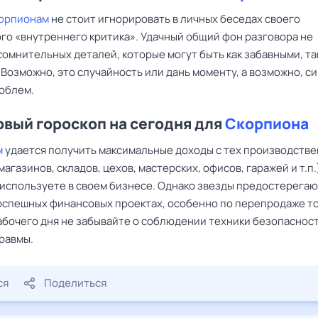
орпионам
не стоит игнорировать в личных беседах своего
го «внутреннего критика». Удачный общий фон разговора не
омнительных деталей, которые могут быть как забавными, та
Возможно, это случайность или дань моменту, а возможно, с
облем.
вый гороскоп на сегодня для
Скорпиона
м
удается получить максимальные доходы с тех производств
агазинов, складов, цехов, мастерских, офисов, гаражей и т.п.
 используете в своем бизнесе. Однако звезды предостерегаю
поспешных финансовых проектах, особенно по перепродаже то
рабочего дня не забывайте о соблюдении техники безопасност
равмы.
ся
Поделиться