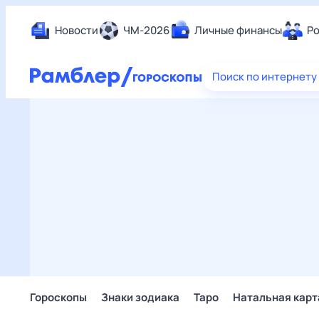
Новости
ЧМ-2026
Личные финансы
Ро
Еда
Поиск по интернету
Здор
Разв
Дом 
Спор
Карь
Авто
Техн
Жизн
Сбер
Горо
Гороскопы
Знаки зодиака
Таро
Натальная карт