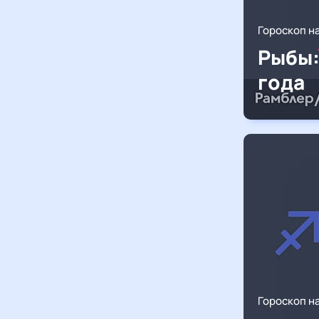
Гороскоп н
Рыбы:
года
Гороскоп н