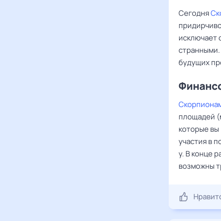
Сегодня
Ск
придирчиво
исключает с
странными. 
будущих пр
Финансо
Скорпиона
площадей (м
которые вы
участия в 
у. В конце 
возможны т
Нравит