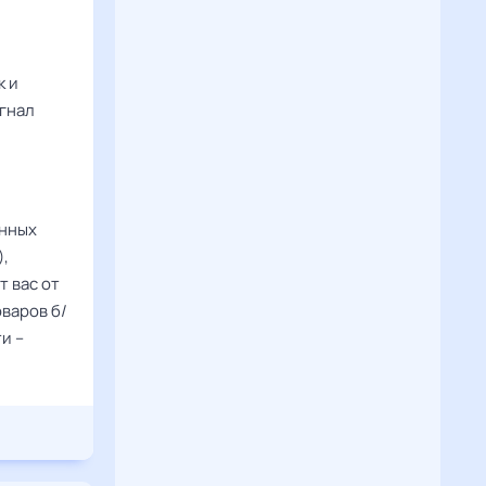
к и
игнал
енных
),
т вас от
варов б/
и –