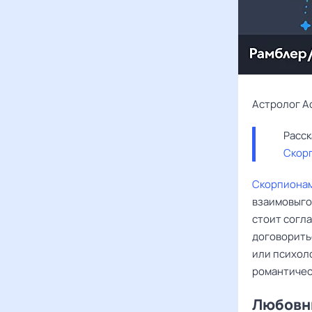
Астролог А
Скор
Скорпиона
взаимовыго
стоит согла
договорить
или психол
романтичес
Любовны