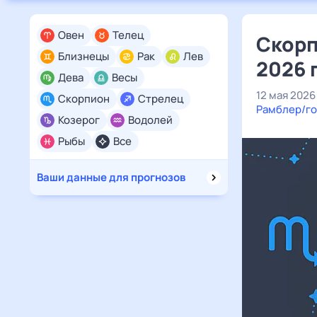
Овен
Телец
Скорп
Близнецы
Рак
Лев
2026 
Дева
Весы
12 мая 2026
Скорпион
Стрелец
Рамблер/го
Козерог
Водолей
Рыбы
Все
Ваши данные для прогнозов