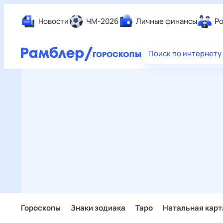
Новости
ЧМ-2026
Личные финансы
Ро
Еда
Поиск по интернету
Здор
Разв
Дом 
Спор
Карь
Авто
Техн
Жизн
Сбер
Горо
Гороскопы
Знаки зодиака
Таро
Натальная карт