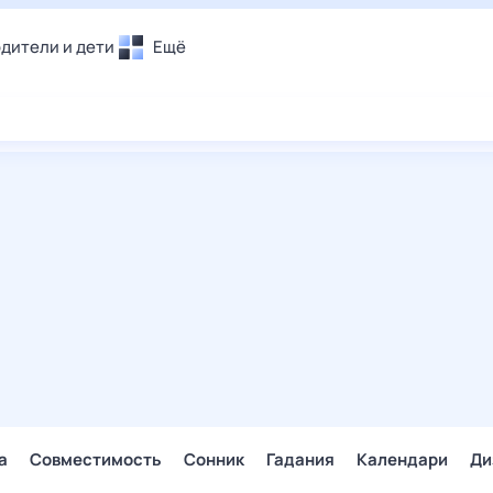
дители и дети
Ещё
Почта
овье
Поиск
лечения и отдых
Погода
и уют
ТВ-программа
т
ера
ологии и тренды
енные ситуации
егаем вместе
скопы
Помощь
а
Совместимость
Сонник
Гадания
Календари
Ди