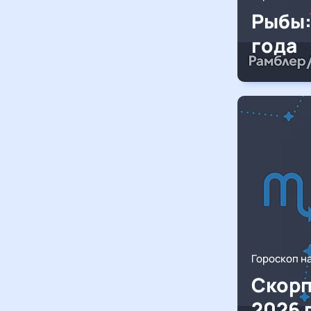
Рыбы:
года
Гороскоп н
Скорп
2026 