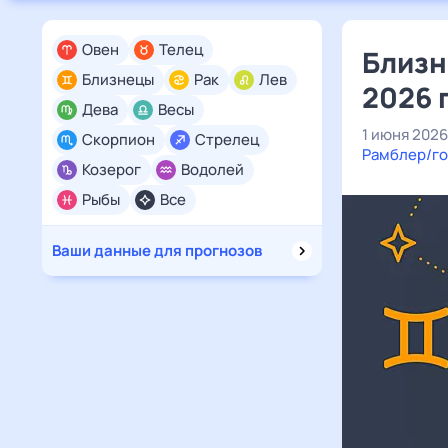
Овен
Телец
Близн
Близнецы
Рак
Лев
2026 
Дева
Весы
1 июня 2026
Скорпион
Стрелец
Рамблер/го
Козерог
Водолей
Рыбы
Все
Ваши данные для прогнозов