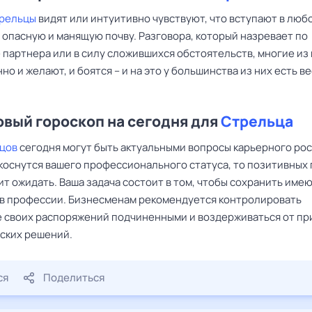
рельцы
видят или интуитивно чувствуют, что вступают в люб
 опасную и манящую почву. Разговора, который назревает по
 партнера или в силу сложившихся обстоятельств, многие из
о и желают, и боятся – и на это у большинства из них есть в
вый гороскоп на сегодня для
Стрельца
цов
сегодня могут быть актуальными вопросы карьерного рос
коснутся вашего профессионального статуса, то позитивных
ит ожидать. Ваша задача состоит в том, чтобы сохранить им
в профессии. Бизнесменам рекомендуется контролировать
 своих распоряжений подчиненными и воздерживаться от пр
ских решений.
ся
Поделиться