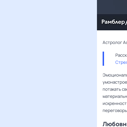
Астролог А
Стре
Эмоциональ
умонастроен
потакать с
материальн
искренност
переговоры
Любовны