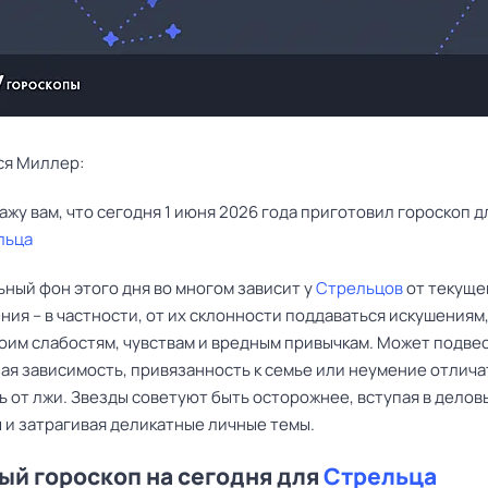
ся Миллер:
льца
ный фон этого дня во многом зависит у
Стрельцов
от текуще
ия – в частности, от их склонности поддаваться искушениям
воим слабостям, чувствам и вредным привычкам. Может подве
ая зависимость, привязанность к семье или неумение отлича
ь от лжи. Звезды советуют быть осторожнее, вступая в делов
 и затрагивая деликатные личные темы.
й гороскоп на сегодня для
Стрельца