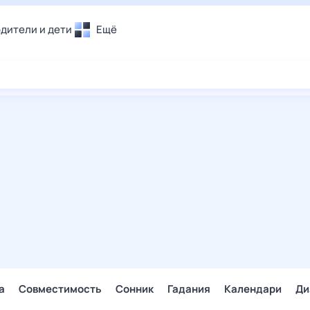
дители и дети
Ещё
Почта
овье
Поиск
лечения и отдых
Погода
и уют
ТВ-программа
т
ера
ологии и тренды
енные ситуации
егаем вместе
скопы
Помощь
а
Совместимость
Сонник
Гадания
Календари
Ди