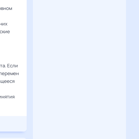
овном
 них
еские
та. Если
 перемен
еющееся
инятия