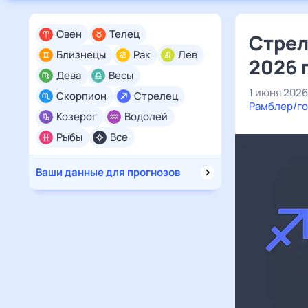
Овен
Телец
Стрел
Близнецы
Рак
Лев
2026 
Дева
Весы
1 июня 2026
Скорпион
Стрелец
Рамблер/го
Козерог
Водолей
Рыбы
Все
Ваши данные для прогнозов