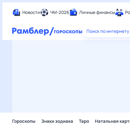
Новости
ЧМ-2026
Личные финансы
Ро
Еда
Поиск по интернету
Здор
Разв
Дом 
Спор
Карь
Авто
Техн
Жизн
Сбер
Горо
Гороскопы
Знаки зодиака
Таро
Натальная карт