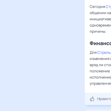
Сегодня
Ст
общении на
инициативе
одновременн
причины.
Финансо
Для
Стрель
изменения 
вряд ли сто
положение 
исполнение
управленче
Нравит