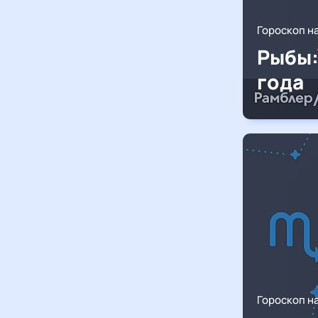
Гороскоп н
Рыбы:
года
Гороскоп н