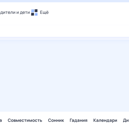
дители и дети
Ещё
Почта
овье
Поиск
лечения и отдых
Погода
и уют
ТВ-программа
т
ера
ологии и тренды
енные ситуации
егаем вместе
скопы
Помощь
а
Совместимость
Сонник
Гадания
Календари
Ди