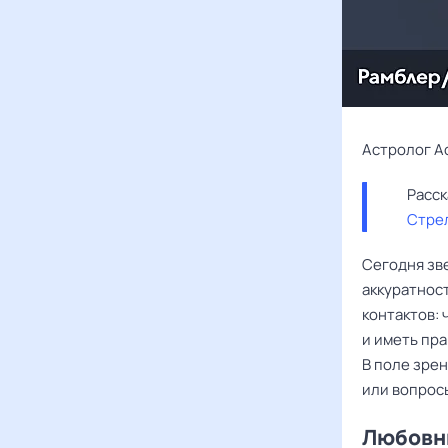
Астролог А
Стре
Сегодня зв
аккуратност
контактов: 
и иметь пра
В поле зре
или вопрос
Любовны