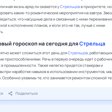
 личная жизнь вряд ли окажется у
Стрельцов
в приоритете, но
ировать какие-то романтические мероприятия на завтра. Зве
бедиться, что насущные дела и связанные с ними переживани
хой к исполнению планов, и если это не так, лучше с ними
ь.
вый гороскоп на сегодня для
Стрельца
ятно может сложиться этот день для
Стрельцов
, работающих
ми приспособлениями. Речь в первую очередь идет о рабочи
 в промышленности. Также нелегко придется стажерам и
ам при наработке навыков в использовании инструментов, ма
. Особенно уязвимы те, кто занимается ремонтом сложной те
ся
Поделиться