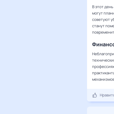
В этот день
могут план
советуют у
станут поме
повременит
Финансо
Неблагопри
технически
профессиях
практикант
механизмов
Нравит