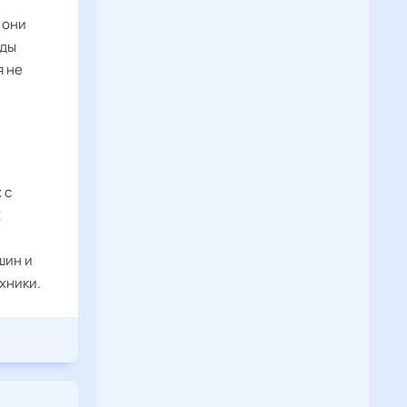
 они
зды
я не
 с
х
шин и
хники.