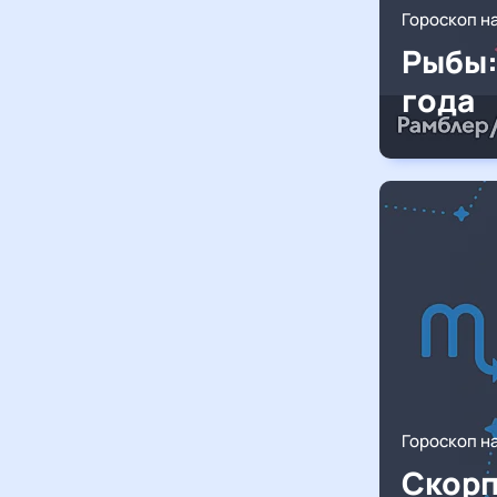
Гороскоп н
Рыбы:
года
Гороскоп н
Скорп