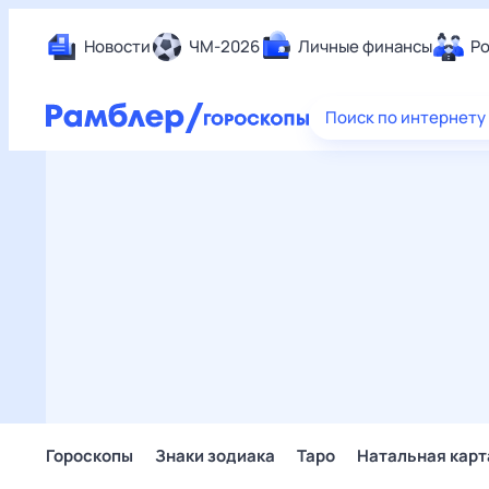
Новости
ЧМ-2026
Личные финансы
Ро
Еда
Поиск по интернету
Здор
Разв
Дом 
Спор
Карь
Авто
Техн
Жизн
Сбер
Горо
Гороскопы
Знаки зодиака
Таро
Натальная карт