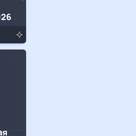
026
ая