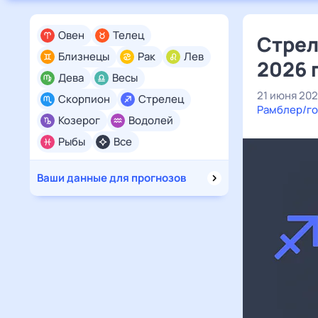
Овен
Телец
Стрел
Близнецы
Рак
Лев
2026 
Дева
Весы
21 июня 20
Скорпион
Стрелец
Рамблер/го
Козерог
Водолей
Рыбы
Все
Ваши данные для прогнозов