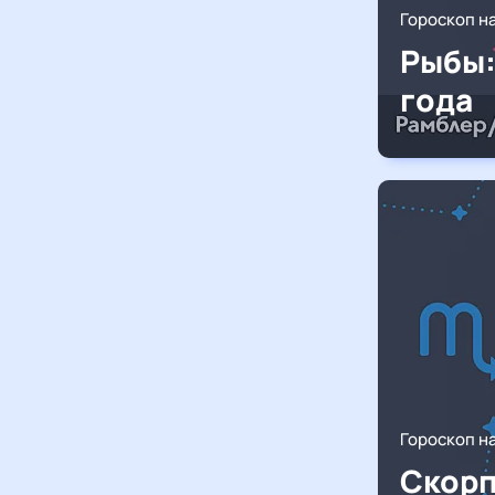
Гороскоп н
Рыбы:
года
Гороскоп н
Скорп