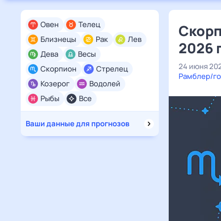
Овен
Телец
Скорп
Близнецы
Рак
Лев
2026 
Дева
Весы
24 июня 20
Скорпион
Стрелец
Рамблер/го
Козерог
Водолей
Рыбы
Все
Ваши данные для прогнозов