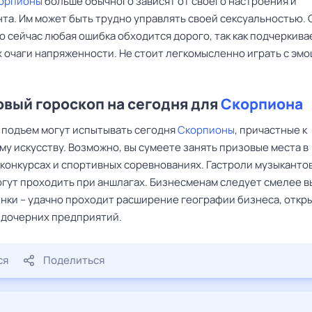
орпионы
больше обычного зависят от своего настроения и
та. Им может быть трудно управлять своей сексуальностью. 
о сейчас любая ошибка обходится дорого, так как подчеркива
 очаги напряженности. Не стоит легкомысленно играть с эм
вый гороскоп на сегодня для
Скорпиона
 подъем могут испытывать сегодня
Скорпионы
, причастные к
у искусству. Возможно, вы сумеете занять призовые места в
 конкурсах и спортивных соревнованиях. Гастроли музыкантов
огут проходить при аншлагах. Бизнесменам следует смелее 
ынки – удачно проходит расширение географии бизнеса, откр
 дочерних предприятий.
ся
Поделиться