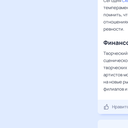
Сегодня
Ск
темперамен
помнить, чт
отношениях
ревности.
Финансо
Творческий
сценическом
творческих
артистов м
на новые р
филиалов и
Нравит