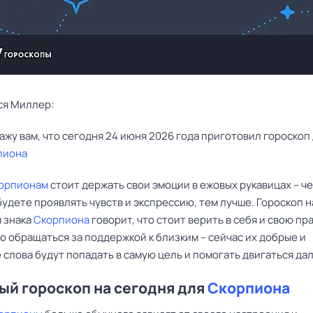
ся Миллер:
пиона
орпионам
стоит держать свои эмоции в ежовых рукавицах – ч
удете проявлять чувств и экспрессию, тем лучше. Гороскоп н
я знака
Скорпиона
говорит, что стоит верить в себя и свою пра
о обращаться за поддержкой к близким – сейчас их добрые и
слова будут попадать в самую цель и помогать двигаться да
й гороскоп на сегодня для
Скорпиона