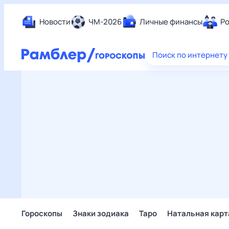
Новости
ЧМ-2026
Личные финансы
Ро
Еда
Поиск по интернету
Здор
Разв
Дом 
Спор
Карь
Авто
Техн
Жизн
Сбер
Горо
Гороскопы
Знаки зодиака
Таро
Натальная карт