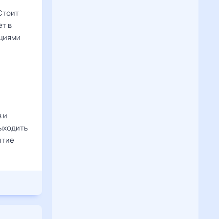
Стоит
ет в
оциями
 и
выходить
ытие