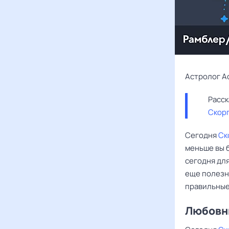
Астролог А
Скор
Сегодня
Ск
меньше вы б
сегодня дл
еще полезн
правильные 
Любовны