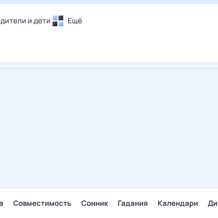
дители и дети
Ещё
Почта
овье
Поиск
лечения и отдых
Погода
и уют
ТВ-программа
т
ера
ологии и тренды
енные ситуации
егаем вместе
скопы
Помощь
а
Совместимость
Сонник
Гадания
Календари
Ди