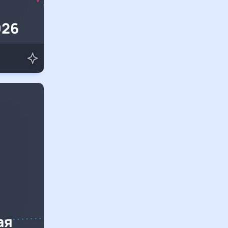
026
ая