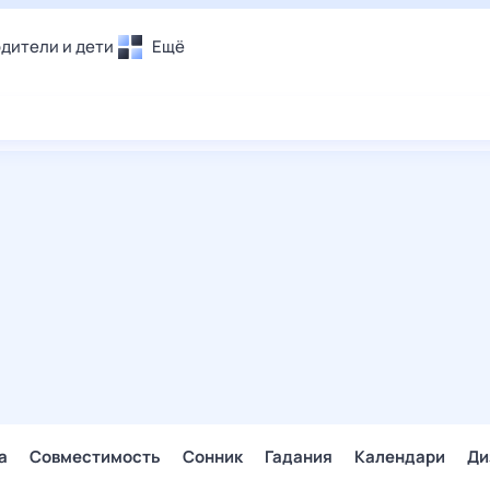
дители и дети
Ещё
Почта
овье
Поиск
лечения и отдых
Погода
и уют
ТВ-программа
т
ера
ологии и тренды
енные ситуации
егаем вместе
скопы
Помощь
а
Совместимость
Сонник
Гадания
Календари
Ди