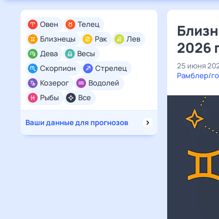
Овен
Телец
Близн
Близнецы
Рак
Лев
2026 
Дева
Весы
25 июня 20
Скорпион
Стрелец
Рамблер/го
Козерог
Водолей
Рыбы
Все
Ваши данные для прогнозов