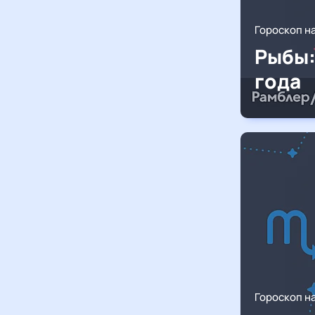
Гороскоп н
Рыбы:
года
Гороскоп н