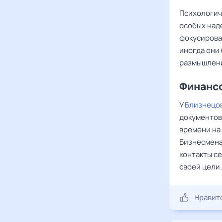
Психологич
особых над
фокусирова
иногда они
размышлен
Финансо
У
Близнецо
документов
времени на
Бизнесмена
контакты се
своей цели.
Нравит