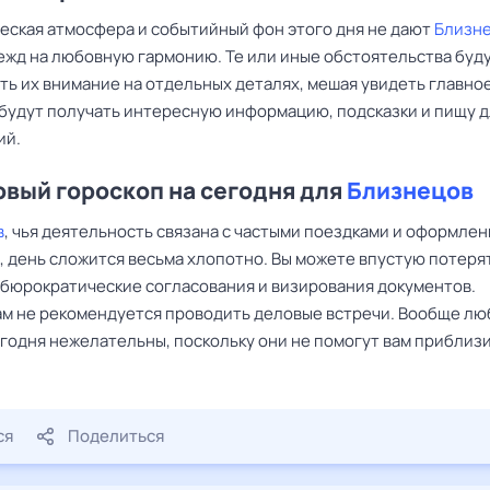
еская атмосфера и событийный фон этого дня не дают
Близн
ежд на любовную гармонию. Те или иные обстоятельства буд
ть их внимание на отдельных деталях, мешая увидеть главное
 будут получать интересную информацию, подсказки и пищу 
ий.
вый гороскоп на сегодня для
Близнецов
в
, чья деятельность связана с частыми поездками и оформле
, день сложится весьма хлопотно. Вы можете впустую потеря
 бюрократические согласования и визирования документов.
м не рекомендуется проводить деловые встречи. Вообще л
годня нежелательны, поскольку они не помогут вам приблизи
ся
Поделиться