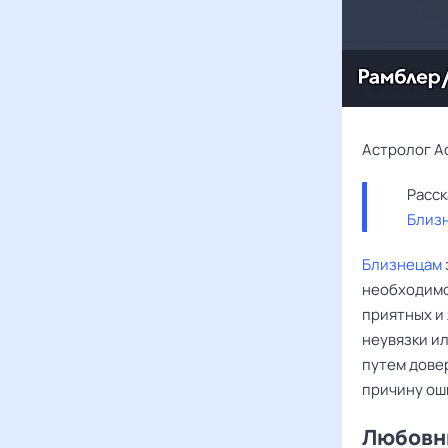
Астролог А
Близ
Близнецам
необходимос
приятных и 
неувязки и
путем дове
причину ош
Любовны