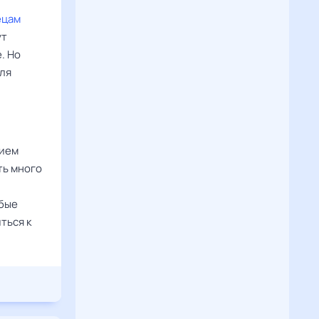
ецам
ут
. Но
для
нием
ть много
юбые
ться к