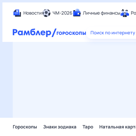
Новости
ЧМ-2026
Личные финансы
Ро
Еда
Поиск по интернету
Здор
Разв
Дом 
Спор
Карь
Авто
Техн
Жизн
Сбер
Горо
Гороскопы
Знаки зодиака
Таро
Натальная карт