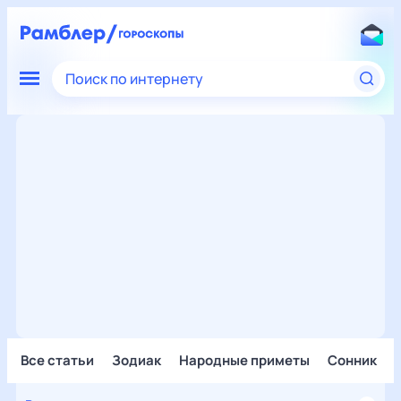
Поиск по интернету
Все статьи
Зодиак
Народные приметы
Сонник