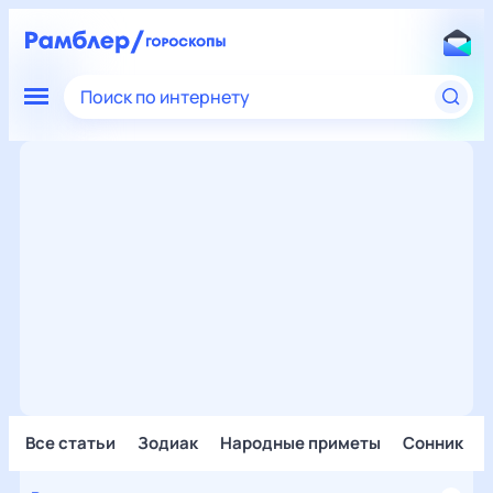
Поиск по интернету
Все статьи
Зодиак
Народные приметы
Сонник