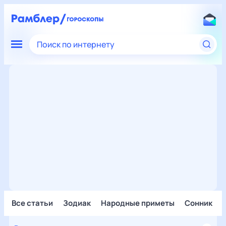
Поиск по интернету
Все статьи
Зодиак
Народные приметы
Сонник