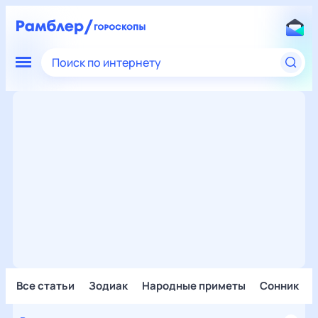
Поиск по интернету
Все статьи
Зодиак
Народные приметы
Сонник