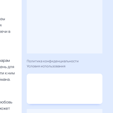
азы
я
речи в
чарам
Политика конфиденциальности
Условия использования
день для
ли к ним
бмана.
 любовь
 может