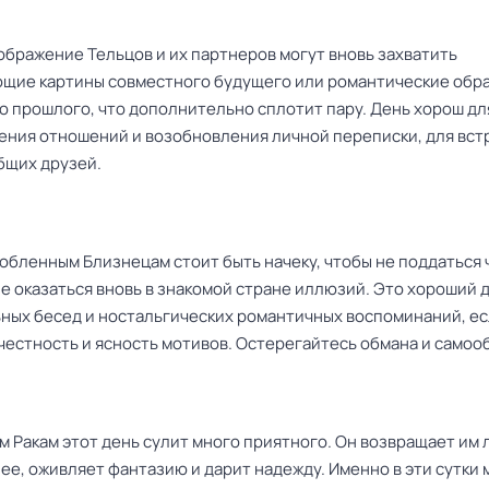
ображение Тельцов и их партнеров могут вновь захватить
щие картины совместного будущего или романтические обр
о прошлого, что дополнительно сплотит пару. День хорош дл
ения отношений и возобновления личной переписки, для вст
бщих друзей.
юбленным Близнецам стоит быть начеку, чтобы не поддаться 
е оказаться вновь в знакомой стране иллюзий. Это хороший 
ных бесед и ностальгических романтичных воспоминаний, ес
честность и ясность мотивов. Остерегайтесь обмана и самоо
 Ракам этот день сулит много приятного. Он возвращает им
нее, оживляет фантазию и дарит надежду. Именно в эти сутки