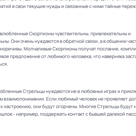
патий в свои текущие нужды и связанные с ними тайные переж
ь влюбленные Скорпионы чувствительны, привлекательны и
ны. Они очень нуждаются в обратной связи, а в общении час
сноречивы. Молчаливые Скорпионы получат послание, компл
ивое предложение от любимого человека, что наверняка заст
ься.
юбленные Стрельцы нуждаются не в любовных играх и прикл
ом взаимопонимании. Если любимый человек не проявляет до
их настроению, они будут огорчены. Многие Стрельцы будут 
ошлое - например, поддержать контакт с бывшей далекой пасс