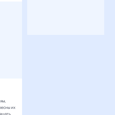
ям,
ресны их
вящать