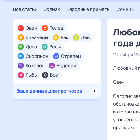
Все статьи
Зодиак
Народные приметы
Сонник
Овен
Телец
Любов
Близнецы
Рак
Лев
года 
Дева
Весы
2 ноября 2
Скорпион
Стрелец
Козерог
Водолей
Любовный г
Рыбы
Все
Овен ‌‌
Ваши данные для прогнозов
Сегодня зв
обстановке
котором вл
утонченные
прошлом.