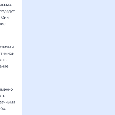
исьмо.
 подадут
. Они
ние.
твиям и
интимной
зать
ание.
 именно
ать
удачными
ебе.