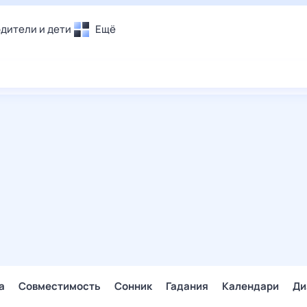
дители и дети
Ещё
Почта
овье
Поиск
лечения и отдых
Погода
и уют
ТВ-программа
т
ера
ологии и тренды
енные ситуации
егаем вместе
скопы
Помощь
а
Совместимость
Сонник
Гадания
Календари
Ди