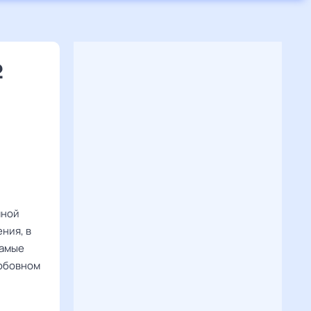
2
мной
ния, в
самые
любовном