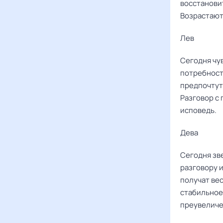
восстановит
Возрастают
Лев ‌‌
Сегодня чу
потребност
предпочтут
Разговор с 
исповедь.
Дева ‌‌
Сегодня зв
разговору и
получат вес
стабильное
преувелич