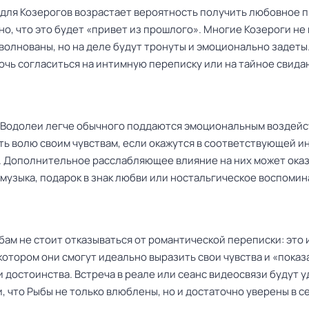
ь для Козерогов возрастает вероятность получить любовное п
о, что это будет «привет из прошлого». Многие Козероги не
зволнованы, но на деле будут тронуты и эмоционально задеты
очь согласиться на интимную переписку или на тайное свида
ь Водолеи легче обычного поддаются эмоциональным воздейс
ать волю своим чувствам, если окажутся в соответствующей 
. Дополнительное расслабляющее влияние на них может ока
 музыка, подарок в знак любви или ностальгическое воспомин
бам не стоит отказываться от романтической переписки: это
 котором они смогут идеально выразить свои чувства и «показ
 достоинства. Встреча в реале или сеанс видеосвязи будут 
, что Рыбы не только влюблены, но и достаточно уверены в с