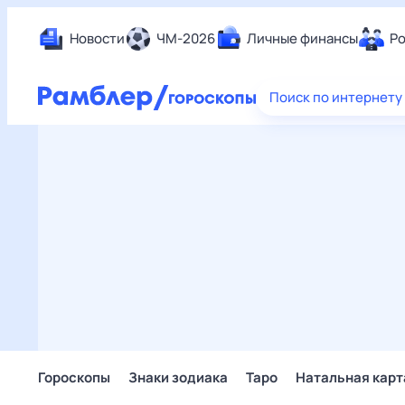
Новости
ЧМ-2026
Личные финансы
Ро
Еда
Поиск по интернету
Здор
Разв
Дом 
Спор
Карь
Авто
Техн
Жизн
Сбер
Горо
Гороскопы
Знаки зодиака
Таро
Натальная карт