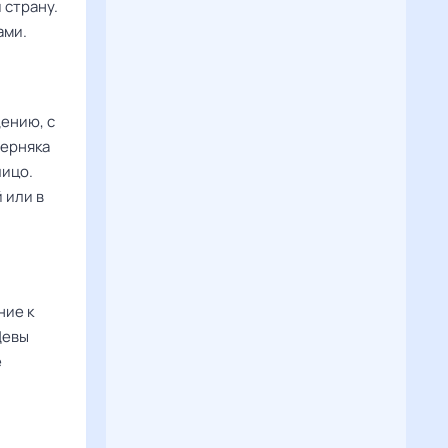
 страну.
ами.
щению, с
верняка
лицо.
 или в
ние к
Девы
е