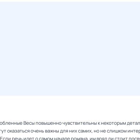
юбленные Весы повышенно чувствительны к некоторым детал
ут оказаться очень важны для них самих, но не слишком инте
Если речь идет о самом начале романа, им вряд ли стоит пос