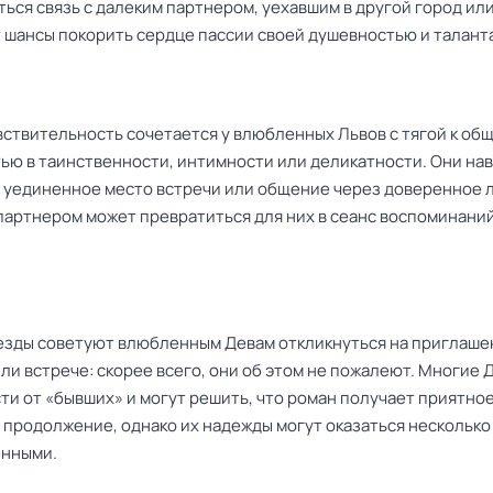
ься связь с далеким партнером, уехавшим в другой город или
 шансы покорить сердце пассии своей душевностью и талант
вствительность сочетается у влюбленных Львов с тягой к об
ью в таинственности, интимности или деликатности. Они на
 уединенное место встречи или общение через доверенное 
партнером может превратиться для них в сеанс воспоминаний
езды советуют влюбленным Девам откликнуться на приглаше
ли встрече: скорее всего, они об этом не пожалеют. Многие 
ти от «бывших» и могут решить, что роман получает приятно
 продолжение, однако их надежды могут оказаться несколько
енными.