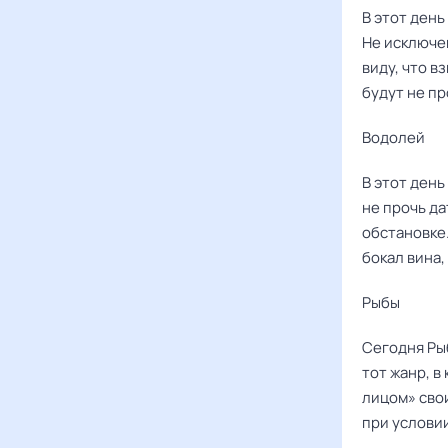
В этот ден
Не исключен
виду, что в
будут не пр
Водолей
В этот ден
не прочь д
обстановке
бокал вина,
Рыбы ‌‌
Сегодня Ры
тот жанр, в
лицом» свои
при условии