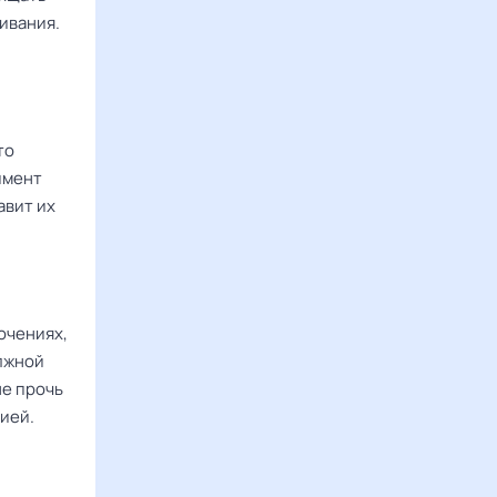
ивания.
то
имент
авит их
ючениях,
лжной
не прочь
ией.