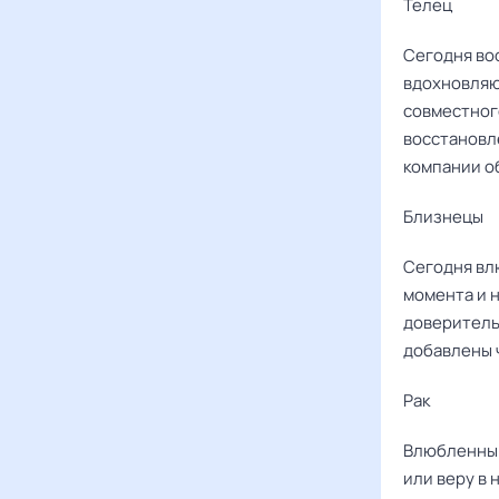
Телец
Сегодня во
вдохновляю
совместног
восстановл
компании о
Близнецы
Сегодня вл
момента и н
доверитель
добавлены 
Рак ‌‌
Влюбленным
или веру в 