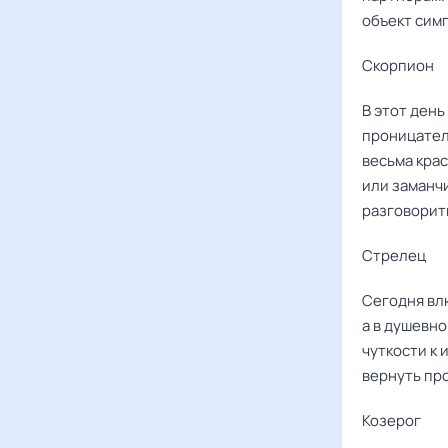
объект сим
Скорпион
В этот ден
проницатель
весьма кра
или заманч
разговорит
Стрелец
Сегодня вл
а в душевн
чуткости к 
вернуть пр
Козерог