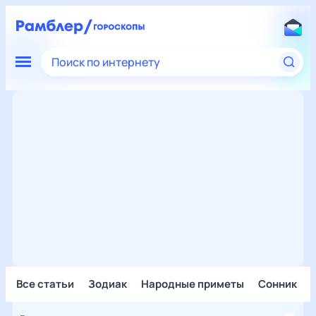
Поиск по интернету
Все статьи
Зодиак
Народные приметы
Сонник