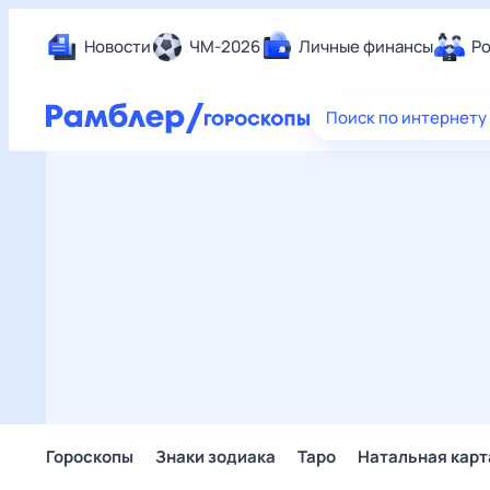
Новости
ЧМ-2026
Личные финансы
Ро
Еда
Поиск по интернету
Здор
Разв
Дом 
Спор
Карь
Авто
Техн
Жизн
Сбер
Горо
Гороскопы
Знаки зодиака
Таро
Натальная карт