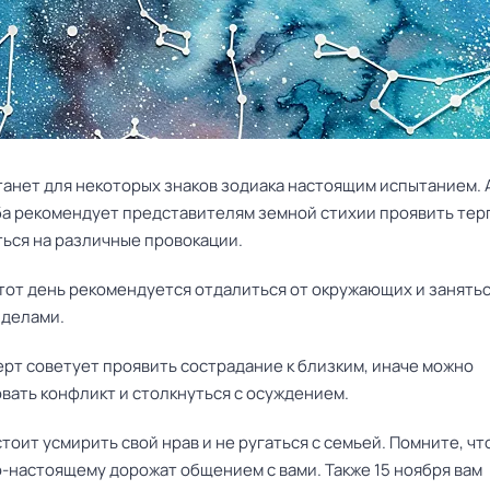
станет для некоторых знаков зодиака настоящим испытанием.
ба
рекомендует представителям земной стихии проявить тер
ться на различные провокации.
этот день рекомендуется отдалиться от окружающих и занять
делами.
ерт советует проявить сострадание к близким, иначе можно
вать конфликт и столкнуться с осуждением.
тоит усмирить свой нрав и не ругаться с семьей. Помните, чт
о-настоящему дорожат общением с вами. Также 15 ноября вам