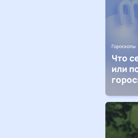
Гороскопы
Что с
или п
горос