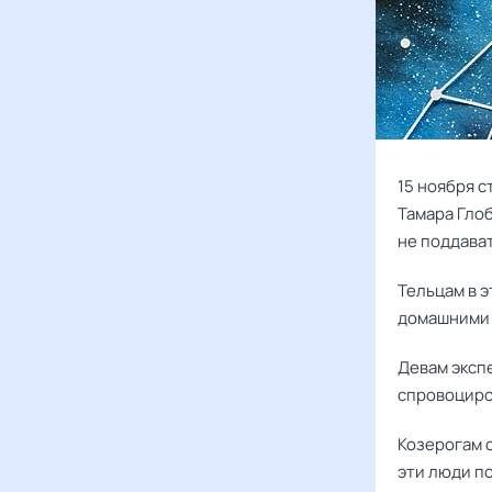
15 ноября 
Т
амара Гло
не поддава
Тельцам в 
домашними 
Девам эксп
спровоциро
Козерогам с
эти люди п