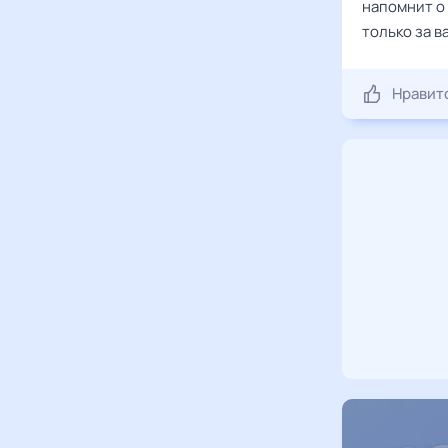
напомнит о
только за в
Нравит