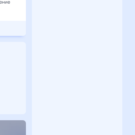
шение