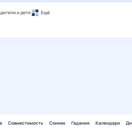
дители и дети
Ещё
Почта
овье
Поиск
лечения и отдых
Погода
и уют
ТВ-программа
т
ера
ологии и тренды
енные ситуации
егаем вместе
скопы
Помощь
а
Совместимость
Сонник
Гадания
Календари
Ди