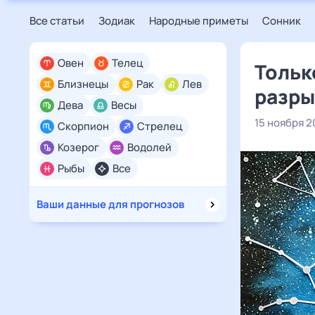
Все статьи
Зодиак
Народные приметы
Сонник
Овен
Телец
Тольк
Близнецы
Рак
Лев
разры
Дева
Весы
15 ноября 2
Скорпион
Стрелец
Козерог
Водолей
Рыбы
Все
Ваши данные для прогнозов