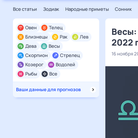
Все статьи
Зодиак
Народные приметы
Сонник
Овен
Телец
Весы:
Близнецы
Рак
Лев
2022 
Дева
Весы
16 ноября 2
Скорпион
Стрелец
Козерог
Водолей
Рыбы
Все
Ваши данные для прогнозов