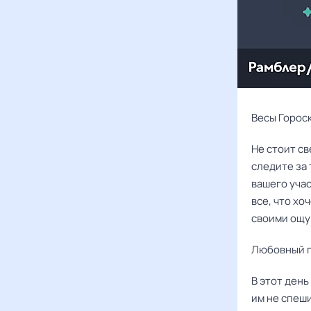
Весы Гороск
Не стоит св
следите за 
вашего учас
все, что хо
своими ощу
Любовный г
В этот день
им не спеши