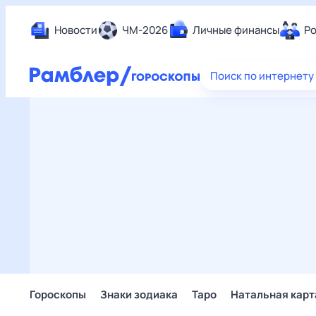
Новости
ЧМ-2026
Личные финансы
Ро
Еда
Поиск по интернету
Здор
Разв
Дом 
Спор
Карь
Авто
Техн
Жизн
Сбер
Горо
Гороскопы
Знаки зодиака
Таро
Натальная карт