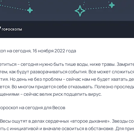
оп на сегодня, 16 ноября 2022 года
етиться – сегодня нужно быть тише воды, ниже травы. Замрит
тем, как будут разворачиваться события. Все может сложиться
тия. Но день не без проблем – сейчас нам не будет хватать де
чется. Во многом придется себе отказывать. Полезно прослед
щениями – сейчас велик риск подцепить вирус.
ороскоп на сегодня для Весов
 Весы ощутят в делах сердечных «второе дыхание». Звезды с
ть с инициативой и вначале освоиться в обстановке. Для при