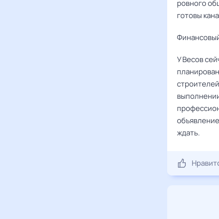
ровного об
готовы кан
Финансовый
У Весов се
планирован
строителей,
выполнении 
профессион
объявление
ждать.
Нравит