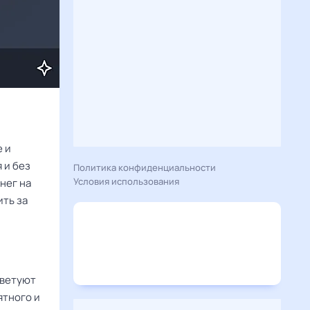
е и
 и без
Политика конфиденциальности
Условия использования
нег на
ить за
оветуют
ятного и