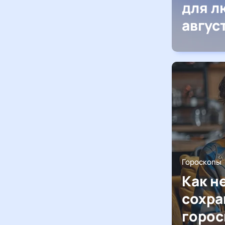
для л
авгус
Гороскопы
Как н
сохра
горос