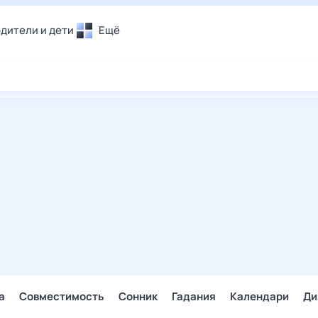
дители и дети
Ещё
Почта
овье
Поиск
лечения и отдых
Погода
и уют
ТВ-программа
т
ера
ологии и тренды
енные ситуации
егаем вместе
скопы
Помощь
а
Совместимость
Сонник
Гадания
Календари
Ди