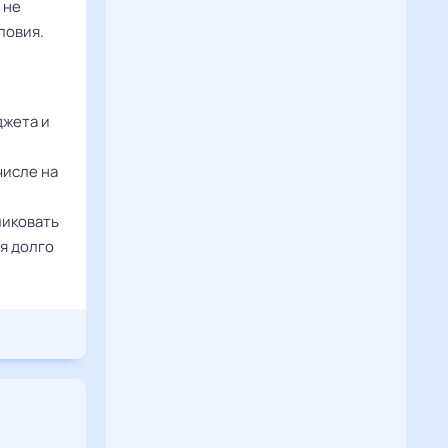
 не
ловия.
джета и
числе на
ликовать
я долго