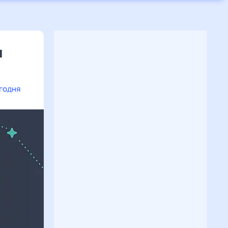
я
егодня