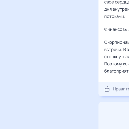
свое сердц
дня внутре
потоками.
Финансовый
Скорпионам
встречи. В
столкнутьс
Поэтому ко
благоприятн
Нравит