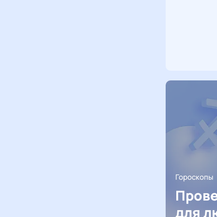
Гороскопы
Прове
для л