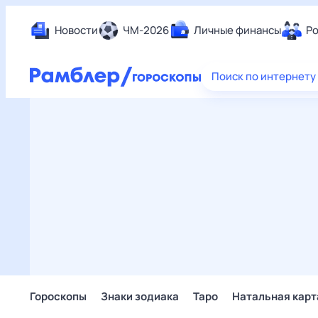
Новости
ЧМ-2026
Личные финансы
Ро
Еда
Поиск по интернету
Здор
Разв
Дом 
Спор
Карь
Авто
Техн
Жизн
Сбер
Горо
Гороскопы
Знаки зодиака
Таро
Натальная карт