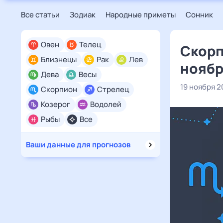
Все статьи
Зодиак
Народные приметы
Сонник
Овен
Телец
Скорп
Близнецы
Рак
Лев
ноябр
Дева
Весы
19 ноября 2
Скорпион
Стрелец
Козерог
Водолей
Рыбы
Все
Ваши данные для прогнозов