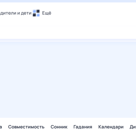
дители и дети
Ещё
Почта
овье
Поиск
лечения и отдых
Погода
и уют
ТВ-программа
т
ера
ологии и тренды
енные ситуации
егаем вместе
скопы
Помощь
а
Совместимость
Сонник
Гадания
Календари
Ди