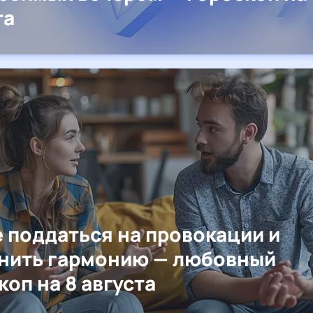
та
е поддаться на провокации и
нить гармонию — любовный
коп на 8 августа