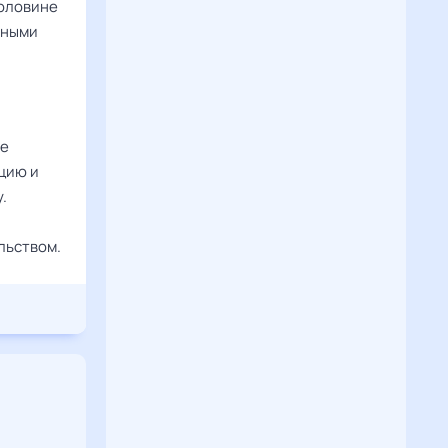
половине
нными
ые
цию и
.
льством.