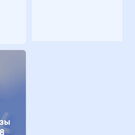
изы
8