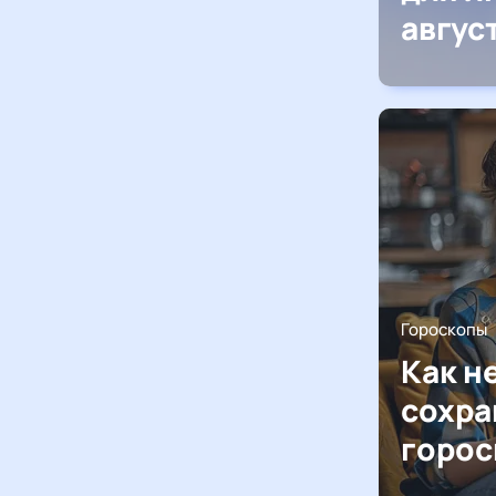
авгус
Гороскопы
Как н
сохра
горос