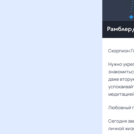
Скорпион Го
Нужно укреп
знакомиться
даже вторую
успокаивай
медитацией
Любовный г
Сегодня зв
личной жизн