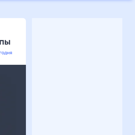
опы
егодня