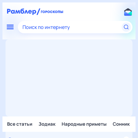
Поиск по интернету
Все статьи
Зодиак
Народные приметы
Сонник