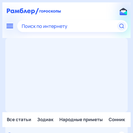
Поиск по интернету
Все статьи
Зодиак
Народные приметы
Сонник