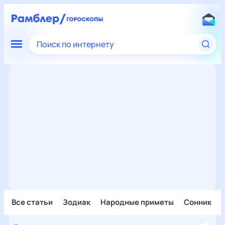
Поиск по интернету
Все статьи
Зодиак
Народные приметы
Сонник